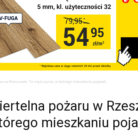
aru w Rzeszowie. To mężczyzna, w którego mieszkaniu pojawił...
iertelna pożaru w Rzes
órego mieszkaniu pojaw