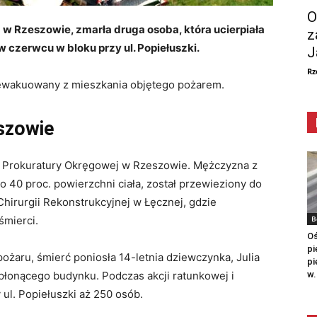
O
w Rzeszowie, zmarła druga osoba, która ucierpiała
z
 czerwcu w bloku przy ul. Popiełuszki.
J
Rz
ł ewakuowany z mieszkania objętego pożarem.
szowie
ik Prokuratury Okręgowej w Rzeszowie. Mężczyzna z
 40 proc. powierzchni ciała, został przewieziony do
irurgii Rekonstrukcyjnej w Łęcznej, gdzie
B
śmierci.
Oś
pi
ożaru, śmierć poniosła 14-letnia dziewczynka, Julia
pi
w.
 płonącego budynku. Podczas akcji ratunkowej i
 ul. Popiełuszki aż 250 osób.