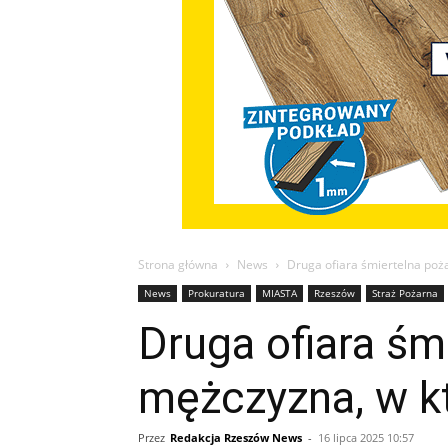
Strona główna
News
Druga ofiara śmiertelna poż
News
Prokuratura
MIASTA
Rzeszów
Straż Pożarna
Druga ofiara śm
mężczyzna, w kt
Przez
Redakcja Rzeszów News
-
16 lipca 2025 10:57