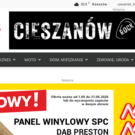
C
33.5
czwartek, 6
Rzeszów
Reklama
BIZNES
MOTO
DOM, MIESZKANIE
ZDROWIE, URODA
Reklama