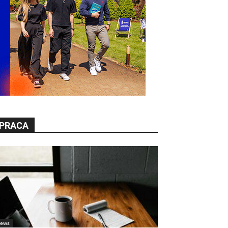
PRACA
ews