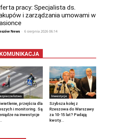
ferta pracy: Specjalista ds.
akupów i zarządzania umowami w
asionce
eszów News
-
6 sierpnia 2026 06:14
KOMUNIKACJA
ezpieczeństwo
Inwestycje
wietlenie, przejścia dla
Szybsza kolej z
eszych i monitoring. Są
Rzeszowa do Warszawy
eniądze na inwestycje
za 10-15 lat? Padają
..
kwoty...