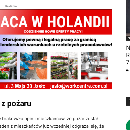
Reklama
N
N
R
7
Ar
 z pożaru
e brakowało opinii mieszkańców, że pożar został
jeden z mieszkańców już wcześniej odgrażał się, że