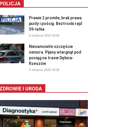
POLICJA
Prawie 2 promile, brak prawa
jazdy i pościg. Beztroski rajd
59-latka
6 sierpnia 2026 20:00
Niesamowite szczęście
seniora. Pijany wtargnął pod
pociąg na trasie Dębica-
Rzeszów
6 sierpnia 2026 18:34
ZDROWIE I URODA