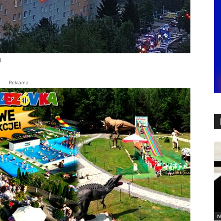
)
Reklama
N