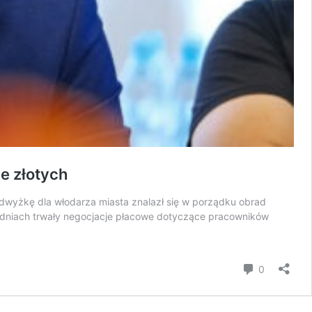
e złotych
dwyżkę dla włodarza miasta znalazł się w porządku obrad
godniach trwały negocjacje płacowe dotyczące pracowników
komentar
0