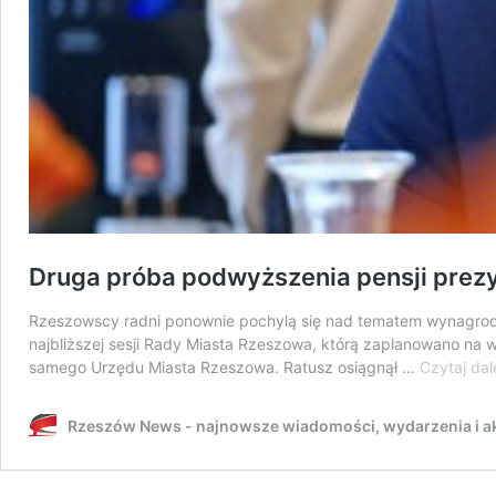
Druga próba podwyższenia pensji prezy
Rzeszowscy radni ponownie pochylą się nad tematem wynagrodz
najbliższej sesji Rady Miasta Rzeszowa, którą zaplanowano na 
samego Urzędu Miasta Rzeszowa. Ratusz osiągnął …
Czytaj dal
Rzeszów News - najnowsze wiadomości, wydarzenia i ak