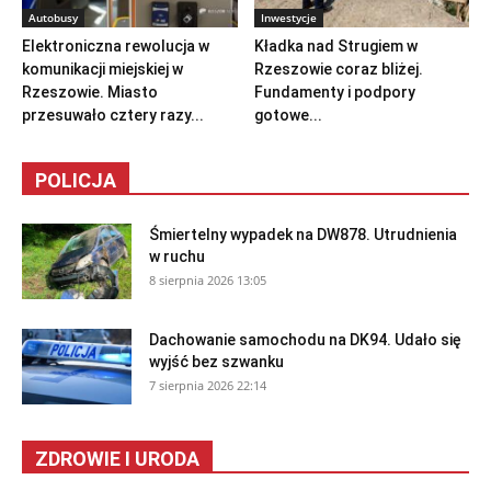
Autobusy
Inwestycje
Elektroniczna rewolucja w
Kładka nad Strugiem w
komunikacji miejskiej w
Rzeszowie coraz bliżej.
Rzeszowie. Miasto
Fundamenty i podpory
przesuwało cztery razy...
gotowe...
POLICJA
Śmiertelny wypadek na DW878. Utrudnienia
w ruchu
8 sierpnia 2026 13:05
Dachowanie samochodu na DK94. Udało się
wyjść bez szwanku
7 sierpnia 2026 22:14
ZDROWIE I URODA