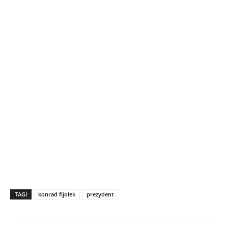
TAGI
konrad fijołek
prezydent