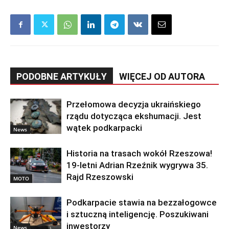
PODOBNE ARTYKUŁY
WIĘCEJ OD AUTORA
Przełomowa decyzja ukraińskiego
rządu dotycząca ekshumacji. Jest
wątek podkarpacki
News
Historia na trasach wokół Rzeszowa!
19-letni Adrian Rzeźnik wygrywa 35.
Rajd Rzeszowski
MOTO
Podkarpacie stawia na bezzałogowce
i sztuczną inteligencję. Poszukiwani
inwestorzy
News