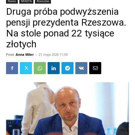
News
MIASTA
Rzeszów
Druga próba podwyższenia
pensji prezydenta Rzeszowa.
Na stole ponad 22 tysiące
złotych
Przez
Anna Miler
-
21 maja 2026 11:00