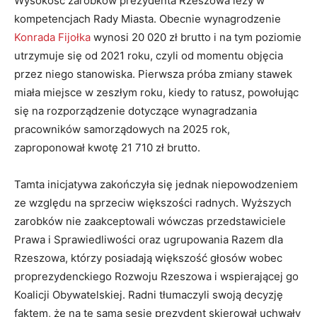
Wysokość zarobków prezydenta Rzeszowa leży w
kompetencjach Rady Miasta. Obecnie wynagrodzenie
Konrada Fijołka
wynosi 20 020 zł brutto i na tym poziomie
utrzymuje się od 2021 roku, czyli od momentu objęcia
przez niego stanowiska. Pierwsza próba zmiany stawek
miała miejsce w zeszłym roku, kiedy to ratusz, powołując
się na rozporządzenie dotyczące wynagradzania
pracowników samorządowych na 2025 rok,
zaproponował kwotę 21 710 zł brutto.
Tamta inicjatywa zakończyła się jednak niepowodzeniem
ze względu na sprzeciw większości radnych. Wyższych
zarobków nie zaakceptowali wówczas przedstawiciele
Prawa i Sprawiedliwości oraz ugrupowania Razem dla
Rzeszowa, którzy posiadają większość głosów wobec
proprezydenckiego Rozwoju Rzeszowa i wspierającej go
Koalicji Obywatelskiej. Radni tłumaczyli swoją decyzję
faktem, że na tę samą sesję prezydent skierował uchwały