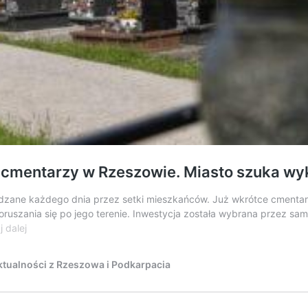
 cmentarzy w Rzeszowie. Miasto szuka w
edzane każdego dnia przez setki mieszkańców. Już wkrótce cmentar
ruszania się po jego terenie. Inwestycja została wybrana przez sam
Duże
j dalej
zmiany
na
tualności z Rzeszowa i Podkarpacia
jednym
z
największych