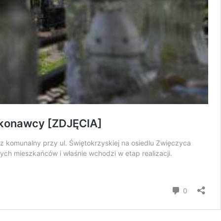
ykonawcy [ZDJĘCIA]
z komunalny przy ul. Świętokrzyskiej na osiedlu Zwięczyca
ych mieszkańców i właśnie wchodzi w etap realizacji.
komentar
0