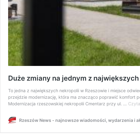
Duże zmiany na jednym z największych
To jedna z największych nekropolii w Rzeszowie i miejsce odwi
przejdzie modernizację, która ma znacząco poprawić komfort po
Modernizacja rzeszowskiej nekropolii Cmentarz przy ul. …
Czyta
Rzeszów News - najnowsze wiadomości, wydarzenia i ak