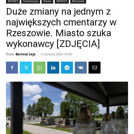
BIZNES
Inwestycje
News
MIASTA
Rzeszów
Duże zmiany na jednym z
największych cmentarzy w
Rzeszowie. Miasto szuka
wykonawcy [ZDJĘCIA]
Przez
Bartosz Leja
-
3 czerwca 2026 15:00