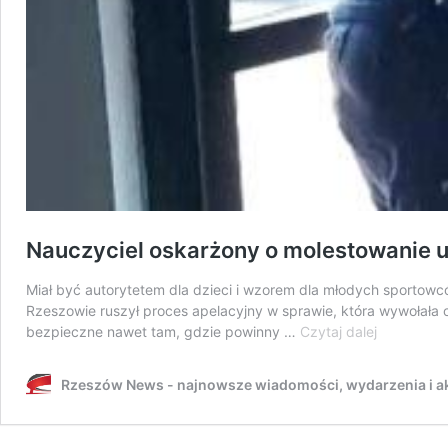
Nauczyciel oskarżony o molestowanie 
Miał być autorytetem dla dzieci i wzorem dla młodych sportow
Rzeszowie ruszył proces apelacyjny w sprawie, która wywołała o
Nauczycie
bezpieczne nawet tam, gdzie powinny …
Czytaj dalej
oskarżony
o
Rzeszów News - najnowsze wiadomości, wydarzenia i ak
molestowa
uczennic.
Rzeszowsk