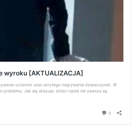
nie wyroku [AKTUALIZACJA]
stywania uczennic oraz ukrytego nagrywania dziewczynek. W
o problemu. Jak się okazuje, dzieci nadal nie zawsze są
komentar
0