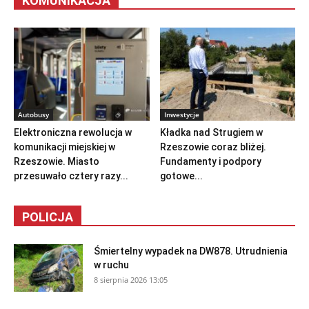
KOMUNIKACJA
Autobusy
Inwestycje
Elektroniczna rewolucja w
Kładka nad Strugiem w
komunikacji miejskiej w
Rzeszowie coraz bliżej.
Rzeszowie. Miasto
Fundamenty i podpory
przesuwało cztery razy...
gotowe...
POLICJA
Śmiertelny wypadek na DW878. Utrudnienia
w ruchu
8 sierpnia 2026 13:05