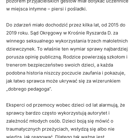
pozorem przyjacielskich gestów miał dotykać uczennice
w miejsca intymne – piersi i pośladki.
Do zdarzeń miało dochodzić przez kilka lat, od 2015 do
2019 roku. Sąd Okręgowy w Krośnie Ryszarda D. za
winnego seksualnego wykorzystania trzech małoletnich
dziewczynek. To właśnie ten wymiar sprawy najbardziej
porusza opinię publiczną. Rodzice powierzają szkołom i
trenerom bezpieczeństwo swoich dzieci, a każda
podobna historia niszczy poczucie zaufania i pokazuje,
jak łatwo sprawca może ukrywać się za wizerunkiem
„dobrego pedagoga”.
Eksperci od przemocy wobec dzieci od lat alarmują, że
sprawcy bardzo często wykorzystują autorytet i
zależność młodych osób. Dzieci boją się mówić o
traumatycznych przeżyciach, wstydzą się albo nie
wiedzą, jak reagować. Dlatego tak ważne jest