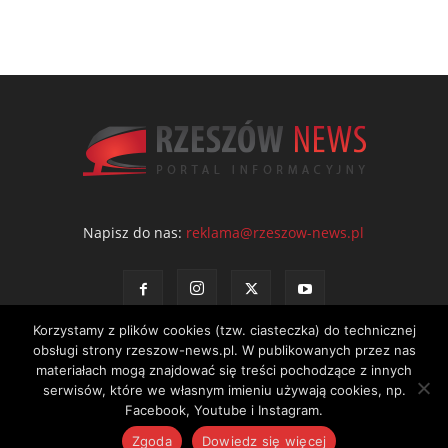
Napisz do nas:
reklama@rzeszow-news.pl
Korzystamy z plików cookies (tzw. ciasteczka) do technicznej
obsługi strony rzeszow-news.pl. W publikowanych przez nas
materiałach mogą znajdować się treści pochodzące z innych
serwisów, które we własnym imieniu używają cookies, np.
Kontakt
Polityka prywatności
Regulamin portalu
Facebook, Youtube i Instagram.
© NEWS Sp. z o.o. - wydawca portalu Rzeszów News. Wszystkie prawa
Zgoda
Dowiedz się więcej
zastrzeżone. Tel.: 601 97 55 30