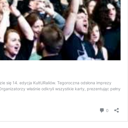
zie się 14. edycja KultURaliów. Tegoroczna odsłona imprezy
Organizatorzy właśnie odkryli wszystkie karty, prezentując pełny
komentar
0