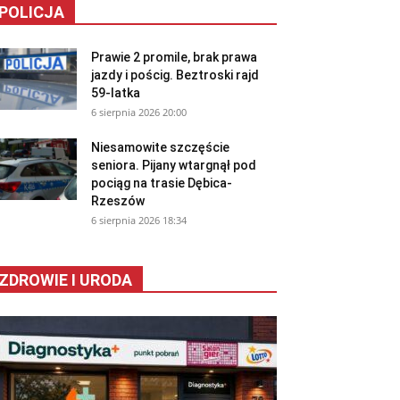
POLICJA
Prawie 2 promile, brak prawa
jazdy i pościg. Beztroski rajd
59-latka
6 sierpnia 2026 20:00
Niesamowite szczęście
seniora. Pijany wtargnął pod
pociąg na trasie Dębica-
Rzeszów
6 sierpnia 2026 18:34
ZDROWIE I URODA