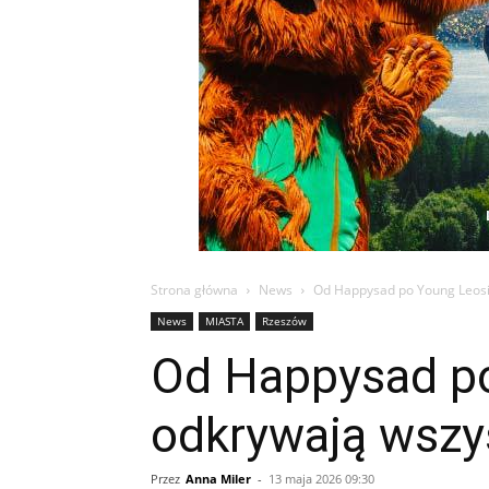
Strona główna
News
Od Happysad po Young Leosię
News
MIASTA
Rzeszów
Od Happysad po
odkrywają wszys
Przez
Anna Miler
-
13 maja 2026 09:30