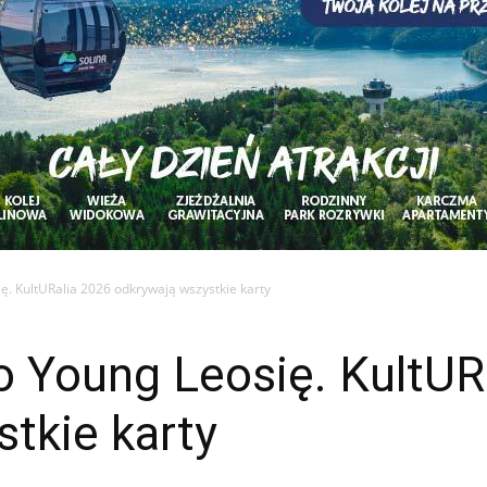
. KultURalia 2026 odkrywają wszystkie karty
 Young Leosię. KultUR
tkie karty