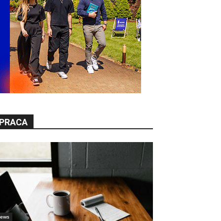
PRACA
ews