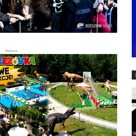
Reklama
N