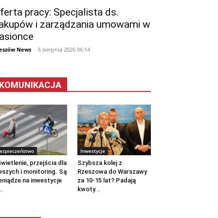
ferta pracy: Specjalista ds.
akupów i zarządzania umowami w
asionce
eszów News
-
6 sierpnia 2026 06:14
KOMUNIKACJA
ezpieczeństwo
Inwestycje
wietlenie, przejścia dla
Szybsza kolej z
eszych i monitoring. Są
Rzeszowa do Warszawy
eniądze na inwestycje
za 10-15 lat? Padają
..
kwoty...