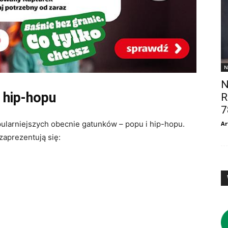
N
N
 hip-hopu
R
7
ularniejszych obecnie gatunków – popu i hip-hopu.
Ar
zaprezentują się: