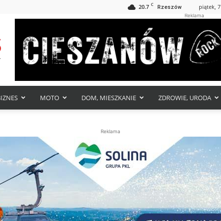
C
20.7
piątek, 7
Rzeszów
Reklama
BIZNES
MOTO
DOM, MIESZKANIE
ZDROWIE, URODA
Reklama