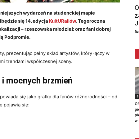
O
ażniejszych wydarzeń na studenckiej mapie
z
dbędzie się 14. edycja
KultURaliów
. Tegoroczna
J
okalizacji – rzeszowska młodzież oraz fani dobrej
Rz
lą Podpromie.
ty, prezentując pełny skład artystów, który łączy w
mi trendami współczesnej sceny.
a i mocnych brzmień
apowiada się jako gratka dla fanów różnorodności – od
B
Oś
e pojawią się:
pi
pi
w.