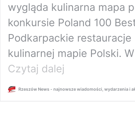
wygląda kulinarna mapa p
konkursie Poland 100 Bes
Podkarpackie restauracje
kulinarnej mapie Polski.
Nie
Czytaj dalej
tylko
Kraków
błyszczy
Rzeszów News - najnowsze wiadomości, wydarzenia i ak
smakiem
–
Rzeszów
i
Podkarpacie
wśród
liderów
Poland