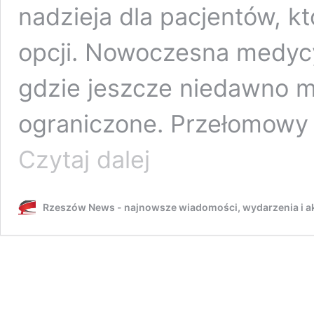
nadzieja dla pacjentów, kt
opcji. Nowoczesna medycy
gdzie jeszcze niedawno m
ograniczone. Przełomowy
Przełom
Czytaj dalej
w
leczeniu
raka
Rzeszów News - najnowsze wiadomości, wydarzenia i ak
w
Rzeszowie.
Nowoczesna
metoda
daje
szansę
pacjentom
[ZDJĘCIA]