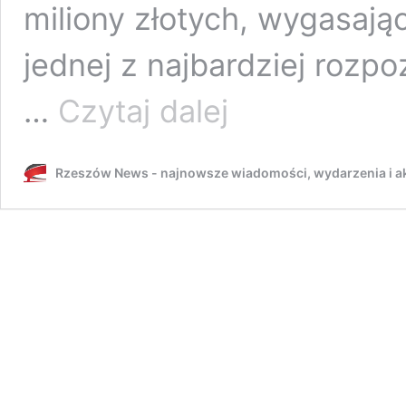
miliony złotych, wygasaj
jednej z najbardziej roz
Ważą
…
Czytaj dalej
się
losy
rzeszowskiej
Rzeszów News - najnowsze wiadomości, wydarzenia i ak
szkoły.
Czy
miasto
zdąży
wykupić
teren?