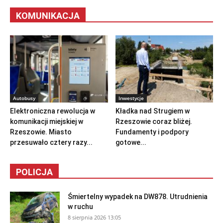
KOMUNIKACJA
Autobusy
Inwestycje
Elektroniczna rewolucja w
Kładka nad Strugiem w
komunikacji miejskiej w
Rzeszowie coraz bliżej.
Rzeszowie. Miasto
Fundamenty i podpory
przesuwało cztery razy...
gotowe...
POLICJA
Śmiertelny wypadek na DW878. Utrudnienia
w ruchu
8 sierpnia 2026 13:05