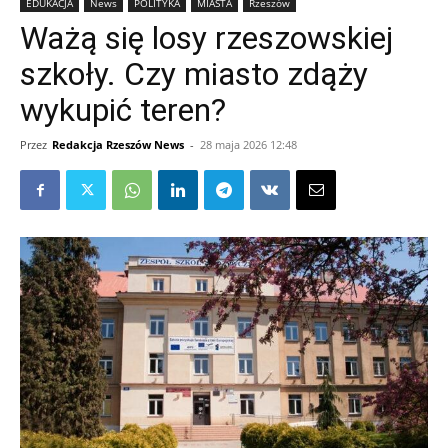
EDUKACJA
News
POLITYKA
MIASTA
Rzeszów
Ważą się losy rzeszowskiej
szkoły. Czy miasto zdąży
wykupić teren?
Przez
Redakcja Rzeszów News
-
28 maja 2026 12:48