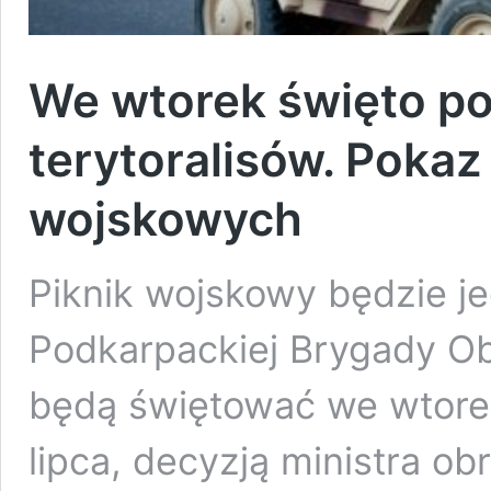
We wtorek święto p
terytoralisów. Poka
wojskowych
Piknik wojskowy będzie jed
Podkarpackiej Brygady Obro
będą świętować we wtorek
lipca, decyzją ministra o