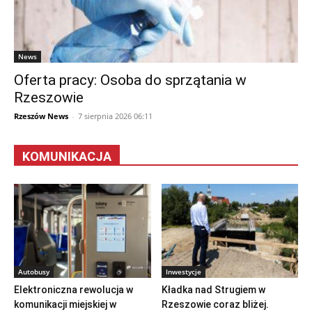
News
Oferta pracy: Osoba do sprzątania w
Rzeszowie
Rzeszów News
-
7 sierpnia 2026 06:11
KOMUNIKACJA
Autobusy
Inwestycje
Elektroniczna rewolucja w
Kładka nad Strugiem w
komunikacji miejskiej w
Rzeszowie coraz bliżej.