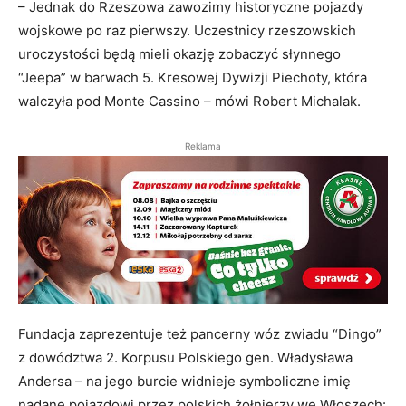
– Jednak do Rzeszowa zawozimy historyczne pojazdy
wojskowe po raz pierwszy. Uczestnicy rzeszowskich
uroczystości będą mieli okazję zobaczyć słynnego
“Jeepa” w barwach 5. Kresowej Dywizji Piechoty, która
walczyła pod Monte Cassino – mówi Robert Michalak.
Reklama
Fundacja zaprezentuje też pancerny wóz zwiadu “Dingo”
z dowództwa 2. Korpusu Polskiego gen. Władysława
Andersa – na jego burcie widnieje symboliczne imię
nadane pojazdowi przez polskich żołnierzy we Włoszech: