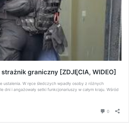
 strażnik graniczny [ZDJĘCIA, WIDEO]
ące ustalenia. W ręce śledczych wpadły osoby z różnych
ele dni i angażowały setki funkcjonariuszy w całym kraju. Wśród
komentar
0