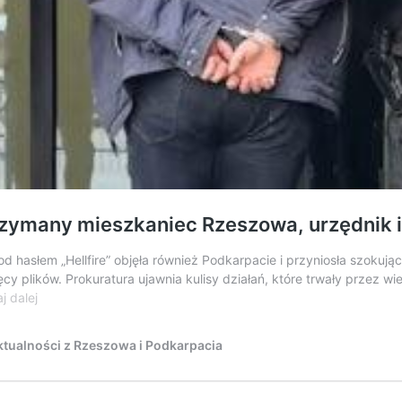
rzymany mieszkaniec Rzeszowa, urzędnik i
d hasłem „Hellfire” objęła również Podkarpacie i przyniosła szokuj
cy plików. Prokuratura ujawnia kulisy działań, które trwały przez wi
Wielka
j dalej
akcja
przeciwko
tualności z Rzeszowa i Podkarpacia
pedofilom.
Zatrzymany
mieszkaniec