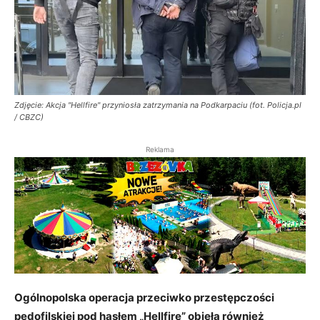
Zdjęcie: Akcja "Hellfire" przyniosła zatrzymania na Podkarpaciu (fot. Policja.pl
/ CBZC)
Reklama
Ogólnopolska operacja przeciwko przestępczości
pedofilskiej pod hasłem „Hellfire” objęła również