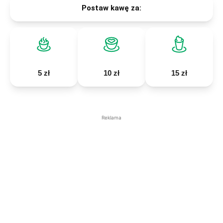
Postaw kawę za:
5 zł
10 zł
15 zł
Reklama