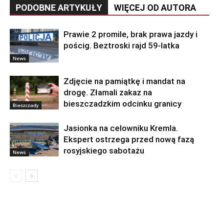
PODOBNE ARTYKUŁY
WIĘCEJ OD AUTORA
Prawie 2 promile, brak prawa jazdy i
pościg. Beztroski rajd 59-latka
News
Zdjęcie na pamiątkę i mandat na
drogę. Złamali zakaz na
bieszczadzkim odcinku granicy
Bieszczady
Jasionka na celowniku Kremla.
Ekspert ostrzega przed nową fazą
rosyjskiego sabotażu
News