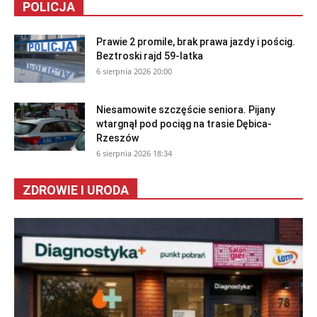
POLICJA
Prawie 2 promile, brak prawa jazdy i pościg.
Beztroski rajd 59-latka
6 sierpnia 2026 20:00
Niesamowite szczęście seniora. Pijany
wtargnął pod pociąg na trasie Dębica-
Rzeszów
6 sierpnia 2026 18:34
ZDROWIE I URODA