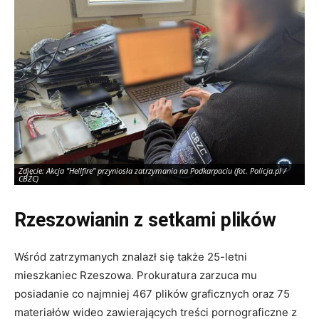
Zdjęcie: Akcja "Hellfire" przyniosła zatrzymania na Podkarpaciu (fot. Policja.pl /
Zdj
CBZC)
CB
Rzeszowianin z setkami plików
Wśród zatrzymanych znalazł się także 25-letni
mieszkaniec Rzeszowa. Prokuratura zarzuca mu
posiadanie co najmniej 467 plików graficznych oraz 75
materiałów wideo zawierających treści pornograficzne z