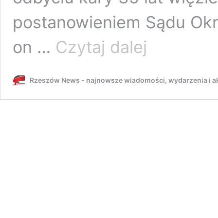
postanowieniem Sądu Ok
Zabił
on …
Czytaj dalej
siekierą
matkę
i
Rzeszów News - najnowsze wiadomości, wydarzenia i ak
dziadków.
Przed
sądem
walczy
o
niższy
wyrok