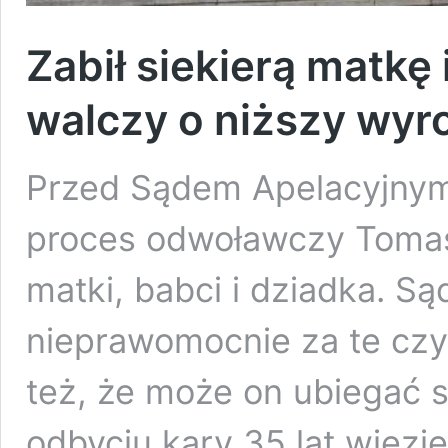
Zabił siekierą matkę
walczy o niższy wyr
Przed Sądem Apelacyjnym
proces odwoławczy Tomasz
matki, babci i dziadka. Sąd
nieprawomocnie za te czy
też, że może on ubiegać 
odbyciu kary 35 lat więzi