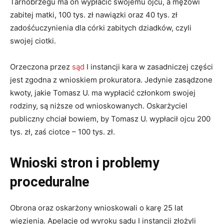
Tarnobrzegu ma on wypłacić swojemu ojcu, a mężowi
zabitej matki, 100 tys. zł nawiązki oraz 40 tys. zł
zadośćuczynienia dla córki zabitych dziadków, czyli
swojej ciotki.
Orzeczona przez
sąd
I instancji kara w zasadniczej części
jest zgodna z wnioskiem prokuratora. Jedynie zasądzone
kwoty, jakie Tomasz U. ma wypłacić członkom swojej
rodziny, są niższe od wnioskowanych. Oskarżyciel
publiczny chciał bowiem, by Tomasz U. wypłacił ojcu 200
tys. zł, zaś ciotce – 100 tys. zł.
Wnioski stron i problemy
proceduralne
Obrona oraz oskarżony wnioskowali o karę 25 lat
więzienia. Apelacje od wyroku sądu I instancji złożyli