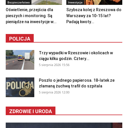
Bezpieczeństwo
Inwestycje
Oświetlenie, przejścia dla
Szybsza kolej z Rzeszowa do
pieszych i monitoring. Są
Warszawy za 10-15 lat?
pieniądze na inwestycje w...
Padają kwoty...
POLICJA
Trzy wypadki w Rzeszowie i okolicach w
ciągu kilku godzin. Cztery...
5 sierpnia 2026 15:56
Poszło o jednego papierosa. 18-latek ze
złamaną żuchwą trafił do szpitala
5 sierpnia 2026 12:00
ZDROWIE I URODA