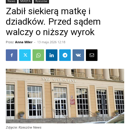
News
MIASTA
Rzeszów
Zabił siekierą matkę i
dziadków. Przed sądem
walczy o niższy wyrok
Przez
Anna Miler
-
13 maja 2026 12:18
Zdjęcie: Rzeszów News