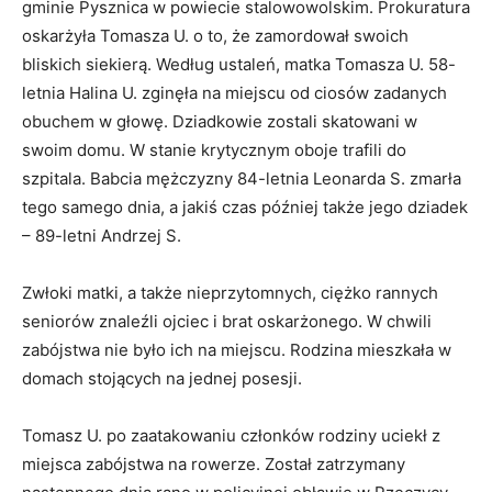
gminie Pysznica w powiecie stalowowolskim. Prokuratura
oskarżyła Tomasza U. o to, że zamordował swoich
bliskich siekierą. Według ustaleń, matka Tomasza U. 58-
letnia Halina U. zginęła na miejscu od ciosów zadanych
obuchem w głowę. Dziadkowie zostali skatowani w
swoim domu. W stanie krytycznym oboje trafili do
szpitala. Babcia mężczyzny 84-letnia Leonarda S. zmarła
tego samego dnia, a jakiś czas później także jego dziadek
– 89-letni Andrzej S.
Zwłoki matki, a także nieprzytomnych, ciężko rannych
seniorów znaleźli ojciec i brat oskarżonego. W chwili
zabójstwa nie było ich na miejscu. Rodzina mieszkała w
domach stojących na jednej posesji.
Tomasz U. po zaatakowaniu członków rodziny uciekł z
miejsca zabójstwa na rowerze. Został zatrzymany