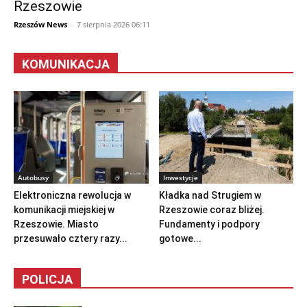
Rzeszowie
Rzeszów News
-
7 sierpnia 2026 06:11
KOMUNIKACJA
Autobusy
Inwestycje
Elektroniczna rewolucja w
Kładka nad Strugiem w
komunikacji miejskiej w
Rzeszowie coraz bliżej.
Rzeszowie. Miasto
Fundamenty i podpory
przesuwało cztery razy...
gotowe...
POLICJA