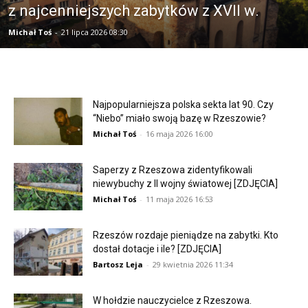
z najcenniejszych zabytków z XVII w.
Michał Toś
-
21 lipca 2026 08:30
Najpopularniejsza polska sekta lat 90. Czy
“Niebo” miało swoją bazę w Rzeszowie?
Michał Toś
-
16 maja 2026 16:00
Saperzy z Rzeszowa zidentyfikowali
niewybuchy z II wojny światowej [ZDJĘCIA]
Michał Toś
-
11 maja 2026 16:53
Rzeszów rozdaje pieniądze na zabytki. Kto
dostał dotacje i ile? [ZDJĘCIA]
Bartosz Leja
-
29 kwietnia 2026 11:34
W hołdzie nauczycielce z Rzeszowa.