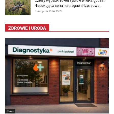
Cztery wypadki rowerzystów w kilka godzin.
Niepokojąca seria na drogach Rzeszowa...
6 sierpnia 2026 15:28
ZDROWIE I URODA
News