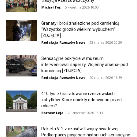
tradycja Rzeszowszczyzny
Michał Toś
-
5 kwietnia 2026 10:00
Granaty i broń znalezione pod kamienicą.
“Wszystko groziło wielkim wybuchem”
[ZDJĘCIA]
Redakcja Rzeszów News
-
28 marca 2026 20:29
Sensacyjne odkrycie w muzeum,
interweniowali saperzy. Wojenny arsenał pod
kamienicą [ZDJĘCIA]
Redakcja Rzeszów News
-
20 marca 2026 16:59
410 tys. zł na ratowanie rzeszowskich
zabytków. Które obiekty odnowiono przed
rokiem?
Bartosz Leja
-
21 stycznia 2026 13:13
Rakieta V-2 z czasów II wojny światowej.
Podkarpaccy pasjonaci historii i ich sensacyjne