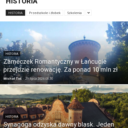
HISTORIA
HISTORIA
Przedszkole i żłobek
Szkolenia
HISTORIA
Zameczek Romantyczny w Łańcucie
przejdzie renowację. Za ponad 10 mln zł
Michał Toś
-
29 lipca 2026 08:30
HISTORIA
Synagoga odzyska dawny blask. Jeden