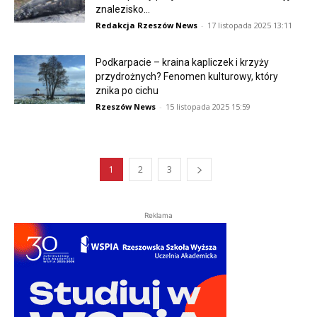
znalezisko...
Redakcja Rzeszów News
-
17 listopada 2025 13:11
Podkarpacie – kraina kapliczek i krzyży
przydrożnych? Fenomen kulturowy, który
znika po cichu
Rzeszów News
-
15 listopada 2025 15:59
1
2
3
Reklama