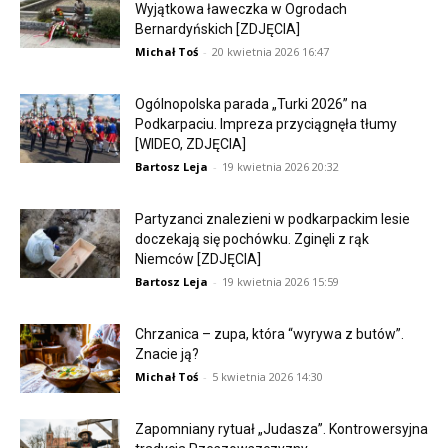
Wyjątkowa ławeczka w Ogrodach
Bernardyńskich [ZDJĘCIA]
Michał Toś
-
20 kwietnia 2026 16:47
Ogólnopolska parada „Turki 2026” na
Podkarpaciu. Impreza przyciągnęła tłumy
[WIDEO, ZDJĘCIA]
Bartosz Leja
-
19 kwietnia 2026 20:32
Partyzanci znalezieni w podkarpackim lesie
doczekają się pochówku. Zginęli z rąk
Niemców [ZDJĘCIA]
Bartosz Leja
-
19 kwietnia 2026 15:59
Chrzanica – zupa, która “wyrywa z butów”.
Znacie ją?
Michał Toś
-
5 kwietnia 2026 14:30
Zapomniany rytuał „Judasza”. Kontrowersyjna