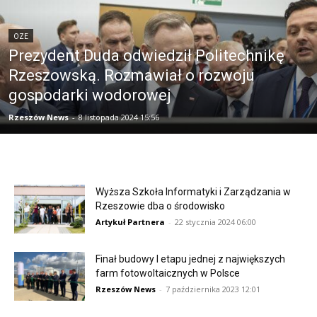
OZE
Prezydent Duda odwiedził Politechnikę
Rzeszowską. Rozmawiał o rozwoju
gospodarki wodorowej
Rzeszów News
-
8 listopada 2024 15:56
Wyższa Szkoła Informatyki i Zarządzania w
Rzeszowie dba o środowisko
Artykuł Partnera
-
22 stycznia 2024 06:00
Finał budowy I etapu jednej z największych
farm fotowoltaicznych w Polsce
Rzeszów News
-
7 października 2023 12:01