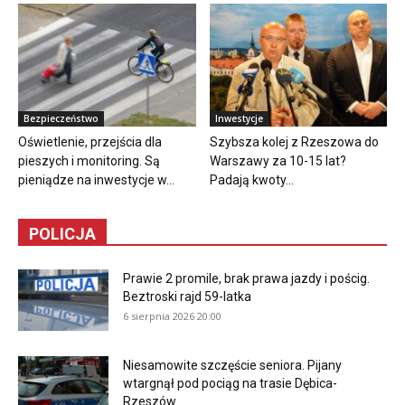
Bezpieczeństwo
Inwestycje
Oświetlenie, przejścia dla
Szybsza kolej z Rzeszowa do
pieszych i monitoring. Są
Warszawy za 10-15 lat?
pieniądze na inwestycje w...
Padają kwoty...
POLICJA
Prawie 2 promile, brak prawa jazdy i pościg.
Beztroski rajd 59-latka
6 sierpnia 2026 20:00
Niesamowite szczęście seniora. Pijany
wtargnął pod pociąg na trasie Dębica-
Rzeszów