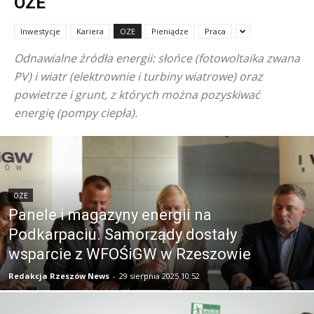
OZE
Inwestycje
Kariera
OZE
Pieniądze
Praca
Odnawialne źródła energii: słońce (fotowoltaika zwana
PV) i wiatr (elektrownie i turbiny wiatrowe) oraz
powietrze i grunt, z których można pozyskiwać
energię (pompy ciepła).
OZE
Panele i magazyny energii na
Podkarpaciu. Samorządy dostały
wsparcie z WFOŚiGW w Rzeszowie
Redakcja Rzeszów News
-
29 sierpnia 2025 10:52