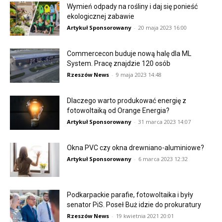
Wymień odpady na rośliny i daj się ponieść
ekologicznej zabawie
Artykuł Sponsorowany
-
20 maja 2023 16:00
Commercecon buduje nową halę dla ML
System. Pracę znajdzie 120 osób
Rzeszów News
-
9 maja 2023 14:48
Dlaczego warto produkować energię z
fotowoltaiką od Orange Energia?
Artykuł Sponsorowany
-
31 marca 2023 14:07
Okna PVC czy okna drewniano-aluminiowe?
Artykuł Sponsorowany
-
6 marca 2023 12:32
Podkarpackie parafie, fotowoltaika i były
senator PiS. Poseł Buż idzie do prokuratury
Rzeszów News
-
19 kwietnia 2021 20:01