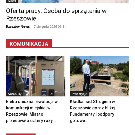
News
Oferta pracy: Osoba do sprzątania w
Rzeszowie
Rzeszów News
-
7 sierpnia 2026 06:11
KOMUNIKACJA
Autobusy
Inwestycje
Elektroniczna rewolucja w
Kładka nad Strugiem w
komunikacji miejskiej w
Rzeszowie coraz bliżej.
Rzeszowie. Miasto
Fundamenty i podpory
przesuwało cztery razy...
gotowe...