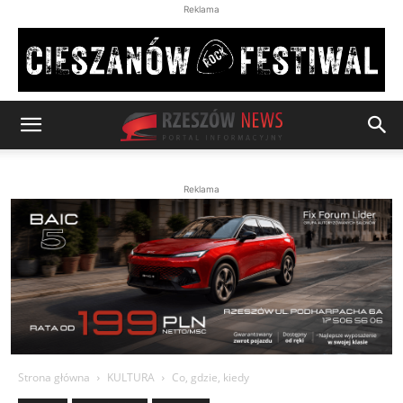
Reklama
Reklama
Strona główna
KULTURA
Co, gdzie, kiedy