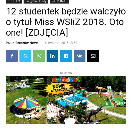
KULTURA
Co, gdzie, kiedy
PATRONAT
12 studentek będzie walczyło
o tytuł Miss WSIiZ 2018. Oto
one! [ZDJĘCIA]
Przez
Rzeszów News
-
16 kwietnia 2018 13:59
Reklama