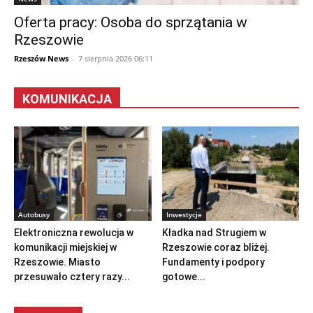
Oferta pracy: Osoba do sprzątania w
Rzeszowie
Rzeszów News
-
7 sierpnia 2026 06:11
KOMUNIKACJA
Autobusy
Inwestycje
Elektroniczna rewolucja w
Kładka nad Strugiem w
komunikacji miejskiej w
Rzeszowie coraz bliżej.
Rzeszowie. Miasto
Fundamenty i podpory
przesuwało cztery razy...
gotowe...