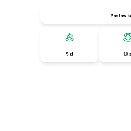
Postaw k
5 zł
10 z