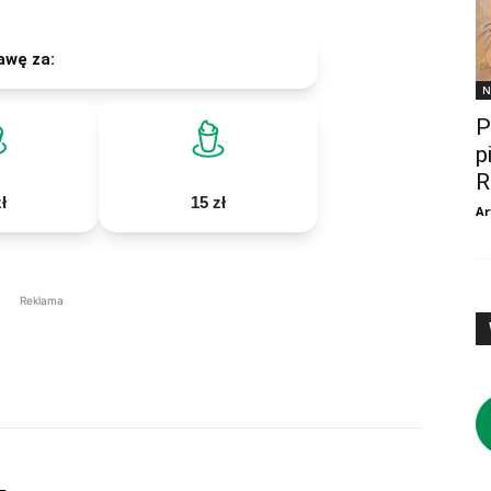
awę za:
N
P
p
R
ł
15 zł
Ar
Reklama