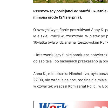
Rzeszowscy policjanci odnaleźli 16-letnią
minioną środę (24 sierpnia).
O szczęśliwym finale poszukiwań Anny K. 
Miejskiej Policji w Rzeszowie. W piątek po p
16-latka była widziana na rzeszowskim Ryn
– Interweniujący funkcjonariusze potwierdzil
do szpitala i po badaniach przekazano ją p
Anna K., mieszkanka Niechobrza, była posz
22:00, nie wróciła na noc, rodzina nie miał
w czwartek wszczął Komisariat Policji w B