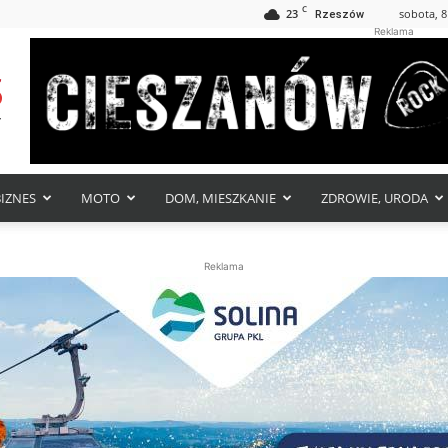
C
23
sobota, 8
Rzeszów
Reklama
BIZNES
MOTO
DOM, MIESZKANIE
ZDROWIE, URODA
Reklama