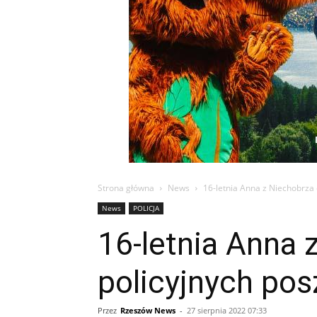
Strona główna
News
16-letnia Anna z Niechobrza
News
POLICJA
16-letnia Anna 
policyjnych po
Przez
Rzeszów News
-
27 sierpnia 2022 07:33