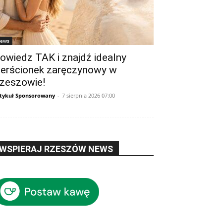
ews
owiedz TAK i znajdź idealny
ierścionek zaręczynowy w
zeszowie!
tykuł Sponsorowany
-
7 sierpnia 2026 07:00
WSPIERAJ RZESZÓW NEWS