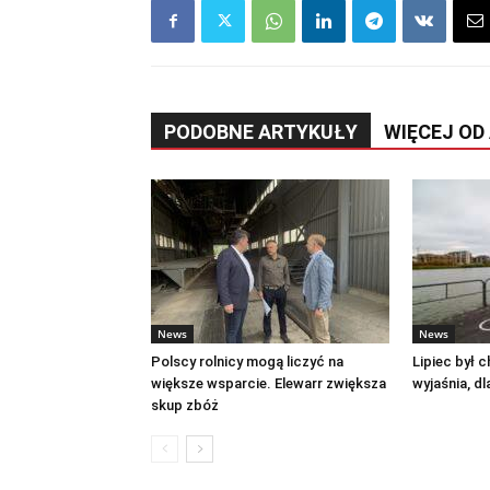
PODOBNE ARTYKUŁY
WIĘCEJ OD
News
News
Polscy rolnicy mogą liczyć na
Lipiec był 
większe wsparcie. Elewarr zwiększa
wyjaśnia, d
skup zbóż