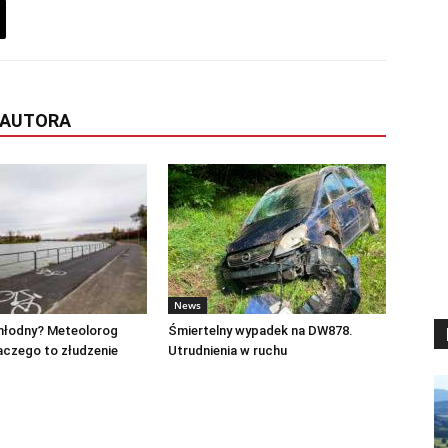
 AUTORA
News
chłodny? Meteolorog
Śmiertelny wypadek na DW878.
laczego to złudzenie
Utrudnienia w ruchu