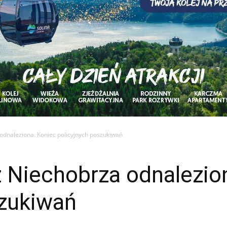
 odnaleziona. Koniec policyjnych poszukiwań
z Niechobrza odnalezio
szukiwań