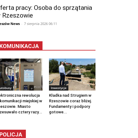
ferta pracy: Osoba do sprzątania
 Rzeszowie
eszów News
-
7 sierpnia 2026 06:11
KOMUNIKACJA
utobusy
Inwestycje
ektroniczna rewolucja
Kładka nad Strugiem w
komunikacji miejskiej w
Rzeszowie coraz bliżej.
eszowie. Miasto
Fundamenty i podpory
zesuwało cztery razy...
gotowe...
POLICJA