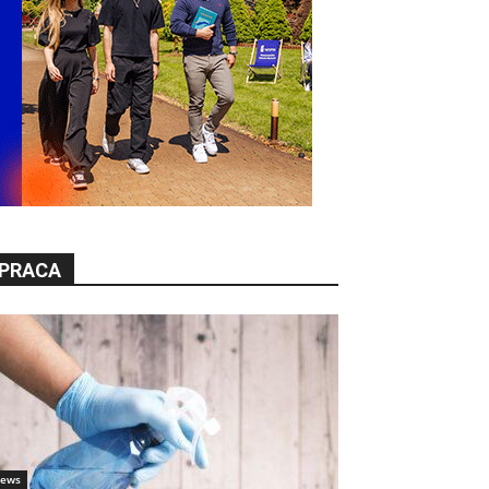
PRACA
ews