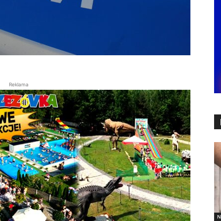
Reklama
N