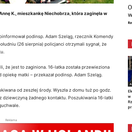
O
 Annę K., mieszkankę Niechobrza, która zaginęła w
w
Rz
poinformował podinsp. Adam Szeląg, rzecznik Komendy
ołudniu (26 sierpnia) policjanci otrzymali sygnał, że
ku.
i, że jest to zaginiona. 16-latka została przewieziona
od opiekę matki – przekazał podinsp. Adam Szeląg.
A
ukiwana od zeszłej środy. Wyszła z domu tuż po godz.
El
w 
a z dziewczyną żadnego kontaktu. Poszukiwania 16-latki
Rz
oguchwale.
pr
Reklama