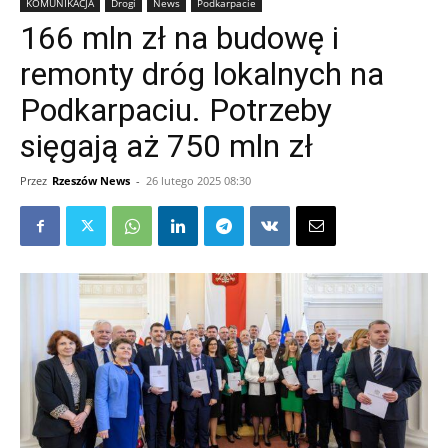
KOMUNIKACJA
Drogi
News
Podkarpacie
166 mln zł na budowę i
remonty dróg lokalnych na
Podkarpaciu. Potrzeby
sięgają aż 750 mln zł
Przez
Rzeszów News
-
26 lutego 2025 08:30