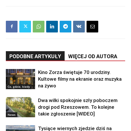
PODOBNE ARTYKUŁY
WIĘCEJ OD AUTORA
Kino Zorza świętuje 70 urodziny.
Kultowe filmy na ekranie oraz muzyka
na żywo
Co, gdzie, kiedy
Dwa wilki spokojnie szły poboczem
drogi pod Rzeszowem. To kolejne
takie zgłoszenie [WIDEO]
News
Tysiące wiernych zjedzie dziś na