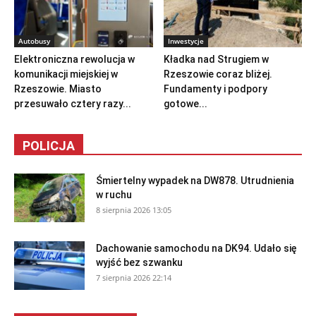
Autobusy
Inwestycje
Elektroniczna rewolucja w
Kładka nad Strugiem w
komunikacji miejskiej w
Rzeszowie coraz bliżej.
Rzeszowie. Miasto
Fundamenty i podpory
przesuwało cztery razy...
gotowe...
POLICJA
Śmiertelny wypadek na DW878. Utrudnienia
w ruchu
8 sierpnia 2026 13:05
Dachowanie samochodu na DK94. Udało się
wyjść bez szwanku
7 sierpnia 2026 22:14