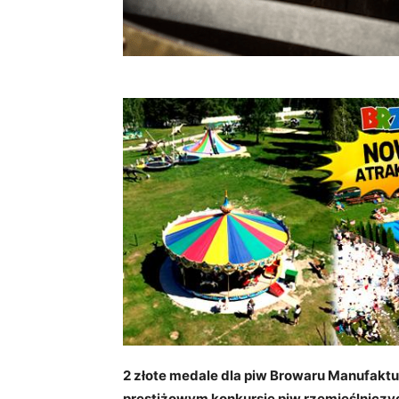
2 złote medale dla piw Browaru Manufaktu
prestiżowym konkursie piw rzemieślniczych