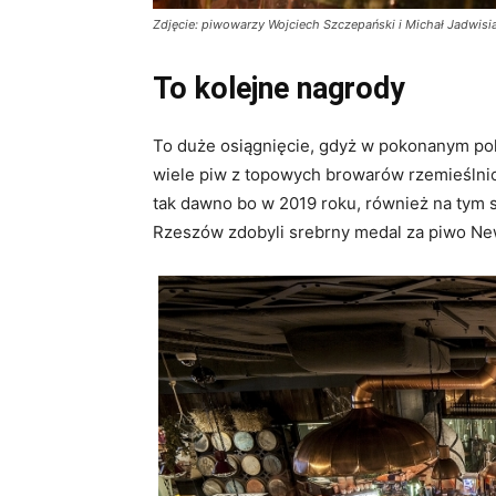
Zdjęcie: piwowarzy Wojciech Szczepański i Michał Jadwis
To kolejne nagrody
To duże osiągnięcie, gdyż w pokonanym po
wiele piw z topowych browarów rzemieślnic
tak dawno bo w 2019 roku, również na tym
Rzeszów zdobyli srebrny medal za piwo New