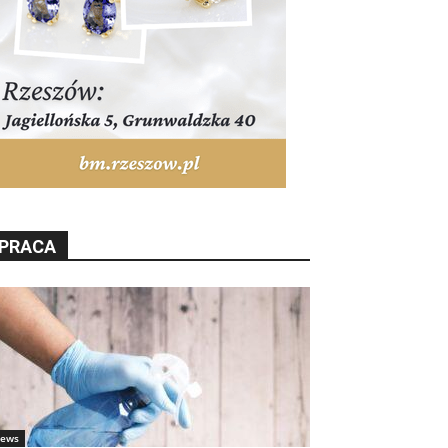
PRACA
ews