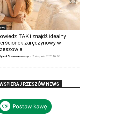
ews
owiedz TAK i znajdź idealny
ierścionek zaręczynowy w
zeszowie!
tykuł Sponsorowany
-
7 sierpnia 2026 07:00
WSPIERAJ RZESZÓW NEWS