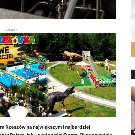
Reklama
ra Rzeszów na największym i najbardziej
N
 w Polsce, jak i w tej części Europy. Piwa powstają