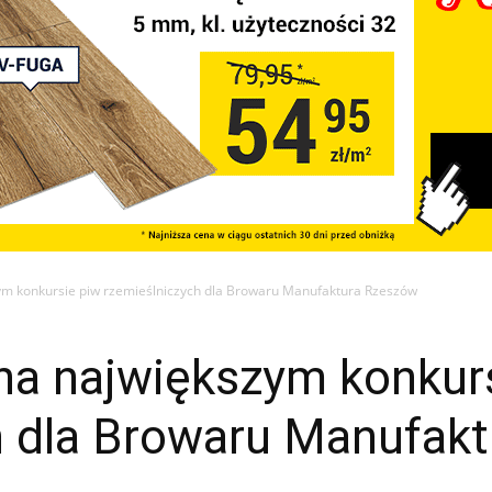
ym konkursie piw rzemieślniczych dla Browaru Manufaktura Rzeszów
na największym konkur
h dla Browaru Manufak