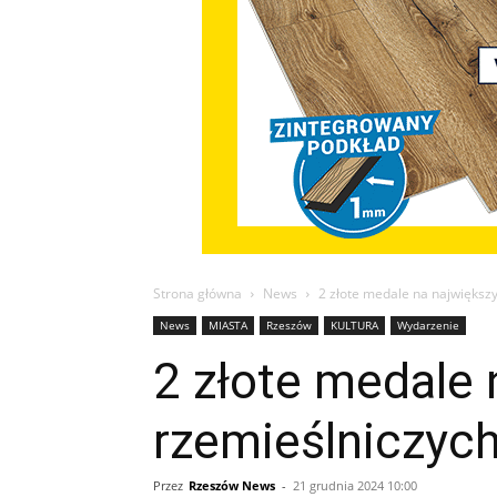
Strona główna
News
2 złote medale na największ
News
MIASTA
Rzeszów
KULTURA
Wydarzenie
2 złote medale 
rzemieślniczyc
Przez
Rzeszów News
-
21 grudnia 2024 10:00