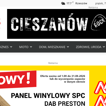
C
17.7
piątek, 7
Rzeszów
Reklama
BIZNES
MOTO
DOM, MIESZKANIE
ZDROWIE, URODA
Reklama