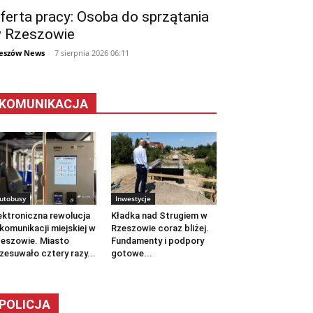
ferta pracy: Osoba do sprzątania
 Rzeszowie
eszów News
-
7 sierpnia 2026 06:11
KOMUNIKACJA
utobusy
Inwestycje
ektroniczna rewolucja
Kładka nad Strugiem w
komunikacji miejskiej w
Rzeszowie coraz bliżej.
eszowie. Miasto
Fundamenty i podpory
zesuwało cztery razy...
gotowe...
POLICJA