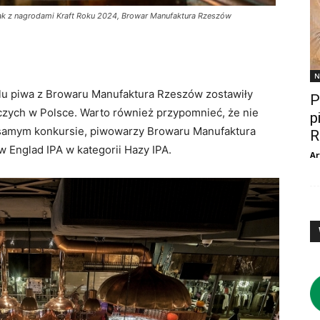
iak z nagrodami Kraft Roku 2024, Browar Manufaktura Rzeszów
N
lu piwa z Browaru Manufaktura Rzeszów zostawiły
P
zych w Polsce. Warto również przypomnieć, że nie
p
 samym konkursie, piwowarzy Browaru Manufaktura
R
 Englad IPA w kategorii Hazy IPA.
Ar