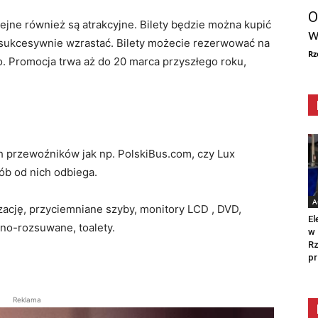
O
ejne również są atrakcyjne. Bilety będzie można kupić
w
zie sukcesywnie wzrastać. Bilety możecie rezerwować na
Rz
. Promocja trwa aż do 20 marca przyszłego roku,
h przewoźników jak np. PolskiBus.com, czy Lux
ób od nich odbiega.
A
cję, przyciemniane szyby, monitory LCD , DVD,
El
no-rozsuwane, toalety.
w 
Rz
pr
Reklama