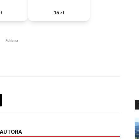
ł
15 zł
Reklama
 AUTORA