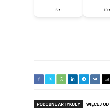
5 zł
10 z
PODOBNE ARTYKUŁY
WIĘCEJ OD