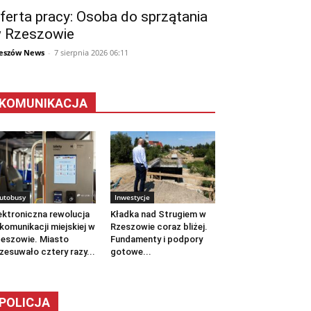
ferta pracy: Osoba do sprzątania
 Rzeszowie
eszów News
-
7 sierpnia 2026 06:11
KOMUNIKACJA
utobusy
Inwestycje
ektroniczna rewolucja
Kładka nad Strugiem w
komunikacji miejskiej w
Rzeszowie coraz bliżej.
eszowie. Miasto
Fundamenty i podpory
zesuwało cztery razy...
gotowe...
POLICJA