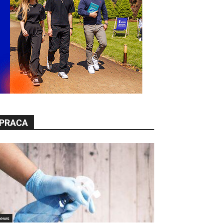
PRACA
ews