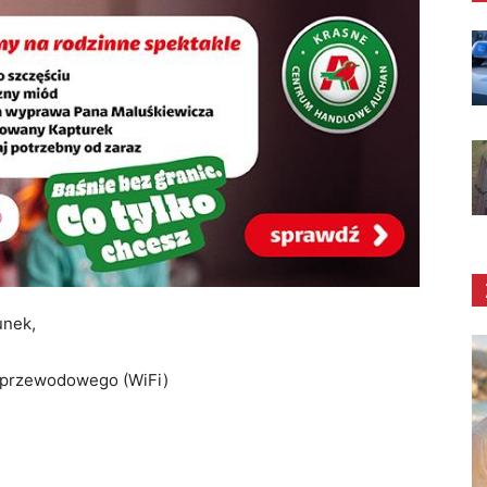
unek,
ezprzewodowego (WiFi)