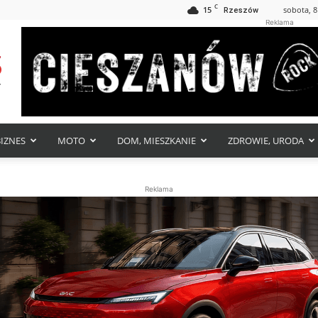
C
15
sobota, 8
Rzeszów
Reklama
BIZNES
MOTO
DOM, MIESZKANIE
ZDROWIE, URODA
Reklama