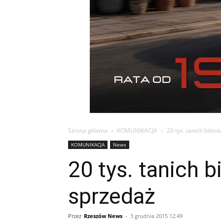
Strona główna
KOMUNIKACJA
20 tys. tanich bile
KOMUNIKACJA
News
20 tys. tanich 
sprzedaż
Przez
Rzeszów News
-
3 grudnia 2015 12:49