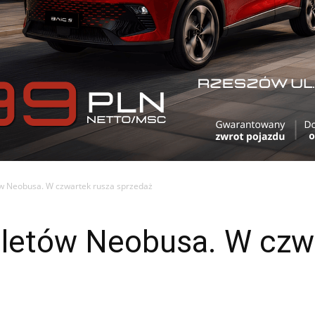
tów Neobusa. W czwartek rusza sprzedaż
biletów Neobusa. W czw