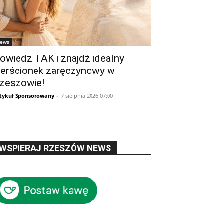
ews
owiedz TAK i znajdź idealny
ierścionek zaręczynowy w
zeszowie!
tykuł Sponsorowany
-
7 sierpnia 2026 07:00
WSPIERAJ RZESZÓW NEWS