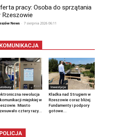
ferta pracy: Osoba do sprzątania
 Rzeszowie
eszów News
-
7 sierpnia 2026 06:11
KOMUNIKACJA
utobusy
Inwestycje
ektroniczna rewolucja
Kładka nad Strugiem w
komunikacji miejskiej w
Rzeszowie coraz bliżej.
eszowie. Miasto
Fundamenty i podpory
zesuwało cztery razy...
gotowe...
POLICJA