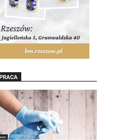
PRACA
ews