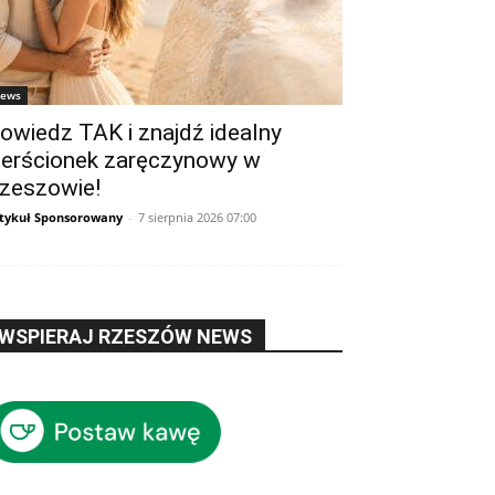
ews
owiedz TAK i znajdź idealny
ierścionek zaręczynowy w
zeszowie!
tykuł Sponsorowany
-
7 sierpnia 2026 07:00
WSPIERAJ RZESZÓW NEWS