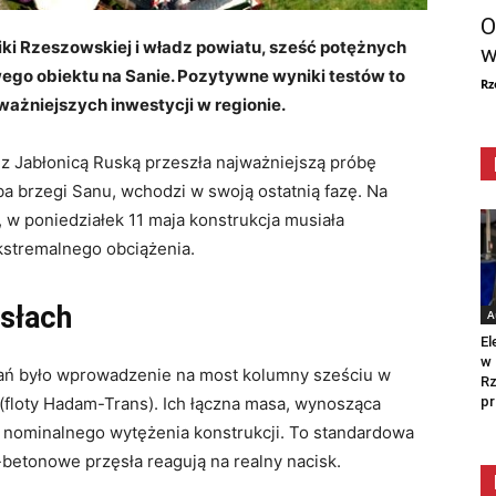
O
ki Rzeszowskiej i władz powiatu, sześć potężnych
w
go obiektu na Sanie. Pozytywne wyniki testów to
Rz
ajważniejszych inwestycji w regionie.
z Jabłonicą Ruską przeszła najważniejszą próbę
a brzegi Sanu, wchodzi w swoją ostatnią fazę. Na
 w poniedziałek 11 maja konstrukcja musiała
kstremalnego obciążenia.
ęsłach
A
El
w 
ń było wprowadzenie na most kolumny sześciu w
Rz
pr
floty Hadam-Trans). Ich łączna masa, wynosząca
 nominalnego wytężenia konstrukcji. To standardowa
-betonowe przęsła reagują na realny nacisk.