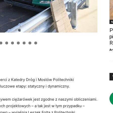
N
P
p
R
Ar
rci z Katedry Dróg i Mostów Politechniki
luczowe etapy: statyczny i dynamiczny.
pływem ciężarówek jest zgodne z naszymi obliczeniami.
ych projektowych – a tak jest w tym przypadku –
owo – wyjaśnia Leszek Folta z Politechniki