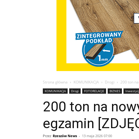
Strona główna
KOMUNIKACJA
Drogi
200 ton n
KOMUNIKACJA
Drogi
FOTORELACJE
BIZNES
Inwestyc
200 ton na now
egzamin [ZDJĘ
Przez
Rzeszów News
-
13 maja 2026 07:00