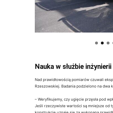
Nauka w służbie inżynierii
Nad prawidłowością pomiarów czuwali ekspe
Rzeszowskiej. Badania podzielono na dwa k
– Weryfikujemy, czy ugięcie przęsła pod w
Jeśli rzeczywiste wartości są mniejsze od t
konstrukcję uznaje się za wykonaną prawidł