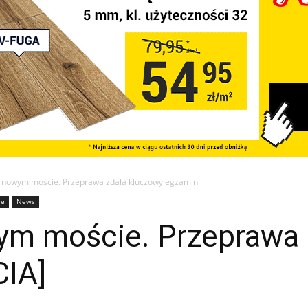
a nowym moście. Przeprawa zdała kluczowy egzamin
je
News
ym moście. Przeprawa 
CIA]