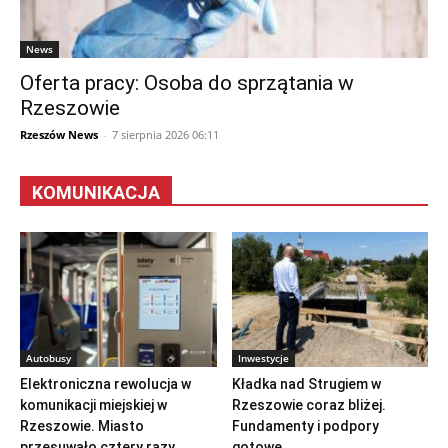
News
Oferta pracy: Osoba do sprzątania w
Rzeszowie
Rzeszów News
-
7 sierpnia 2026 06:11
KOMUNIKACJA
Autobusy
Inwestycje
Elektroniczna rewolucja w
Kładka nad Strugiem w
komunikacji miejskiej w
Rzeszowie coraz bliżej.
Rzeszowie. Miasto
Fundamenty i podpory
przesuwało cztery razy...
gotowe...