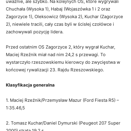
uważnie, ale szybko. Na kolejnych OS, które wygrywali
Chuchała (Wysoka 1), Habaj (Wojaszówka 1 i 2 oraz
Zagorzyce 1), Oleksowicz (Wysoka 2), Kuchar (Zagorzyce
2), niewiele tracili, cały czas byli w ścisłej czołówce i
zachowywali pozycję lidera.
Przed ostatnim OS Zagorzyce 2, który wygrał Kuchar,
Maciej Rzeźnik miał nad nim 24,2 s przewagi. To
wystarczyło rzeszowskiemu kierowcy do zwycięstwa w
końcowej rywalizacji 23. Rajdu Rzeszowskiego.
Klasyfikacja generalna
1. Maciej Rzeźnik/Przemysław Mazur (Ford Fiesta R5) –
1:35.46,5
2. Tomasz Kuchar/Daniel Dymurski (Peugeot 207 Super
2000) strata 19,2 s