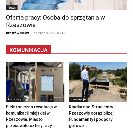
News
Oferta pracy: Osoba do sprzątania w
Rzeszowie
Rzeszów News
-
7 sierpnia 2026 06:11
KOMUNIKACJA
Autobusy
Inwestycje
Elektroniczna rewolucja w
Kładka nad Strugiem w
komunikacji miejskiej w
Rzeszowie coraz bliżej.
Rzeszowie. Miasto
Fundamenty i podpory
przesuwało cztery razy...
gotowe...