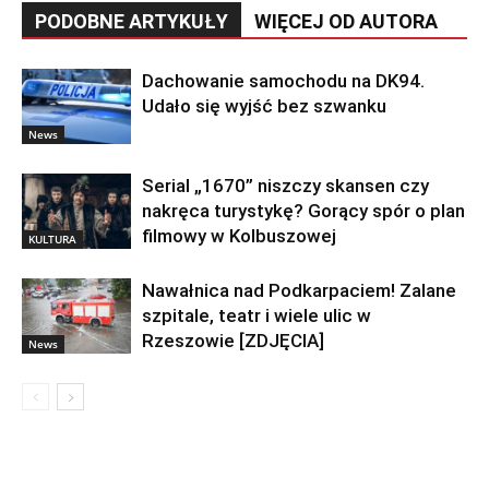
PODOBNE ARTYKUŁY
WIĘCEJ OD AUTORA
Dachowanie samochodu na DK94.
Udało się wyjść bez szwanku
News
Serial „1670” niszczy skansen czy
nakręca turystykę? Gorący spór o plan
filmowy w Kolbuszowej
KULTURA
Nawałnica nad Podkarpaciem! Zalane
szpitale, teatr i wiele ulic w
Rzeszowie [ZDJĘCIA]
News