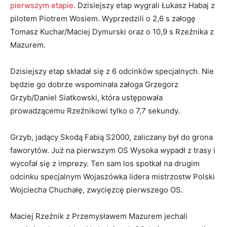
pierwszym etapie
. Dzisiejszy etap wygrali Łukasz Habaj z
pilotem Piotrem Wosiem. Wyprzedzili o 2,6 s załogę
Tomasz Kuchar/Maciej Dymurski oraz o 10,9 s Rzeźnika z
Mazurem.
Dzisiejszy etap składał się z 6 odcinków specjalnych. Nie
będzie go dobrze wspominała załoga Grzegorz
Grzyb/Daniel Siatkowski, która ustępowała
prowadzącemu Rzeźnikowi tylko o 7,7 sekundy.
Grzyb, jadący Skodą Fabią S2000, zaliczany był do grona
faworytów. Już na pierwszym OS Wysoka wypadł z trasy i
wycofał się z imprezy. Ten sam los spotkał na drugim
odcinku specjalnym Wojaszówka lidera mistrzostw Polski
Wojciecha Chuchałę, zwycięzcę pierwszego OS.
Maciej Rzeźnik z Przemysławem Mazurem jechali