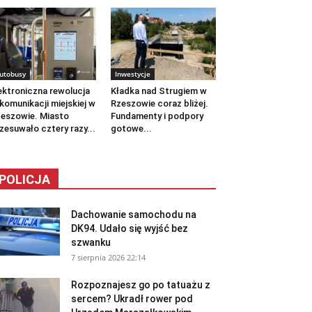
utobusy
Inwestycje
ektroniczna rewolucja
Kładka nad Strugiem w
komunikacji miejskiej w
Rzeszowie coraz bliżej.
eszowie. Miasto
Fundamenty i podpory
zesuwało cztery razy...
gotowe...
POLICJA
Dachowanie samochodu na
DK94. Udało się wyjść bez
szwanku
7 sierpnia 2026 22:14
Rozpoznajesz go po tatuażu z
sercem? Ukradł rower pod