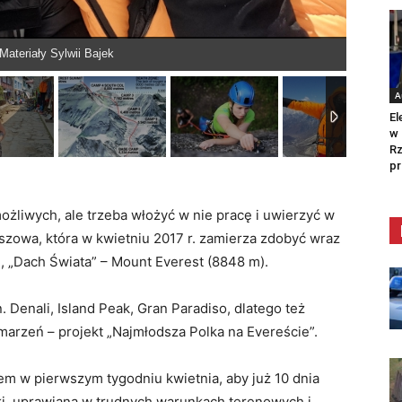
 Materiały Sylwii Bajek
A
El
w 
Rz
pr
ożliwych, ale trzeba włożyć w nie pracę i uwierzyć w
eszowa, która w kwietniu 2017 r. zamierza zdobyć wraz
„Dach Świata” – Mount Everest (8848 m).
 Denali, Island Peak, Gran Paradiso, dlatego też
 marzeń – projekt „Najmłodsza Polka na Evereście”.
m w pierwszym tygodniu kwietnia, aby już 10 dnia
yki, uprawiana w trudnych warunkach terenowych i