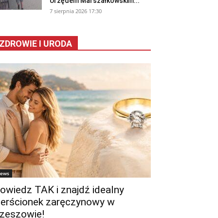
Urzędem Marszałkowskim...
7 sierpnia 2026 17:30
ZDROWIE I URODA
ews
owiedz TAK i znajdź idealny
ierścionek zaręczynowy w
zeszowie!