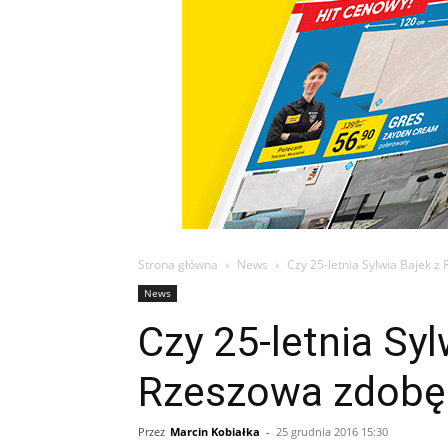
Strona główna
News
Czy 25-letnia Sylwia Bajek 
News
Czy 25-letnia Syl
Rzeszowa zdobęd
Przez
Marcin Kobiałka
-
25 grudnia 2016 15:30