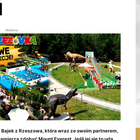
Reklama
a Bajek z Rzeszowa, która wraz ze swoim partnerem,
mierza zdobyć Mount Everest. Jeśli jej się to uda,