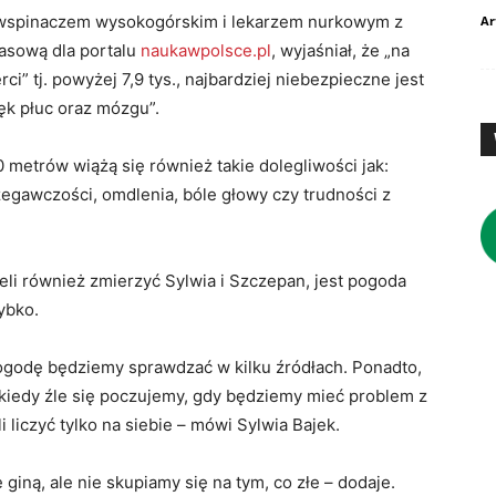
m, wspinaczem wysokogórskim i lekarzem nurkowym z
Ar
asową dla portalu
naukawpolsce.pl
, wyjaśniał, że „na
ci” tj. powyżej 7,9 tys., najbardziej niebezpieczne jest
ęk płuc oraz mózgu”.
etrów wiążą się również takie dolegliwości jak:
zegawczości, omdlenia, bóle głowy czy trudności z
eli również zmierzyć Sylwia i Szczepan, jest pogoda
ybko.
ogodę będziemy sprawdzać w kilku źródłach. Ponadto,
kiedy źle się poczujemy, gdy będziemy mieć problem z
iczyć tylko na siebie – mówi Sylwia Bajek.
iną, ale nie skupiamy się na tym, co złe – dodaje.