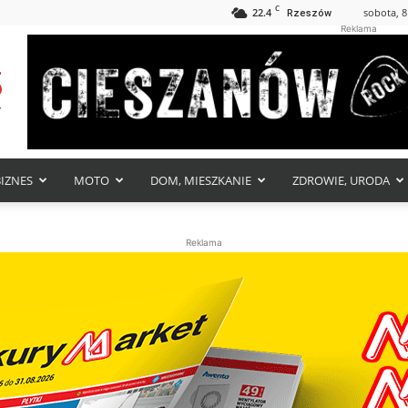
C
22.4
sobota, 8
Rzeszów
Reklama
BIZNES
MOTO
DOM, MIESZKANIE
ZDROWIE, URODA
Reklama