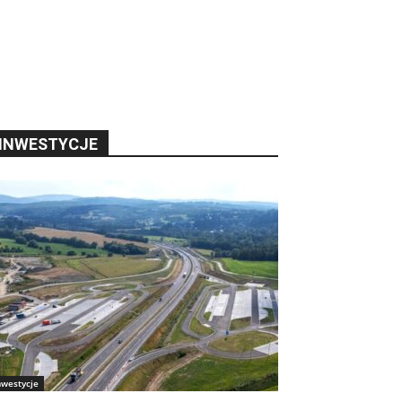
INWESTYCJE
nwestycje