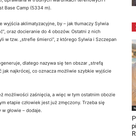
est Base Camp (5334 m).
wyjścia aklimatyzacyjne, by – jak tłumaczy Sylwia
”, oraz docieranie do 4 obozów. Ostatni z nich
li w tzw. „strefie śmierci”, z którego Sylwia i Szczepan
egeneruje, dlatego nazywa się ten obszar „strefą
 jak najkrócej, co oznacza możliwie szybkie wyjście
ż możliwości zaśnięcia, a więc w tym ostatnim obozie
tym etapie człowiek jest już zmęczony. Trzeba się
N
 w głowie – dodaje.
P
p
R