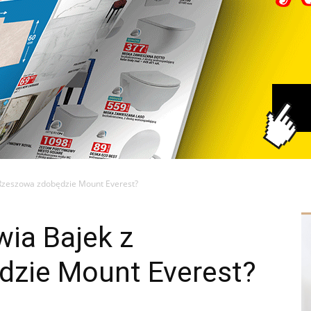
z Rzeszowa zdobędzie Mount Everest?
wia Bajek z
zie Mount Everest?