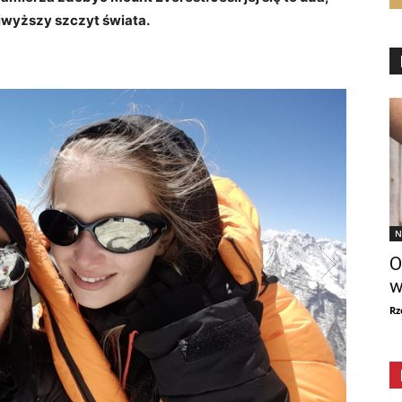
jwyższy szczyt świata.
N
O
w
Rz