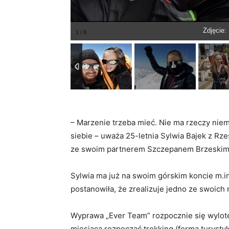
Zdjęcie:
– Marzenie trzeba mieć. Nie ma rzeczy niem
siebie – uważa 25-letnia Sylwia Bajek z Rz
ze swoim partnerem Szczepanem Brzeskim, 
Sylwia ma już na swoim górskim koncie m.in.
postanowiła, że zrealizuje jedno ze swoich
Wyprawa „Ever Team” rozpocznie się wylote
miesiąca rozpocząć trekking (forma turyst