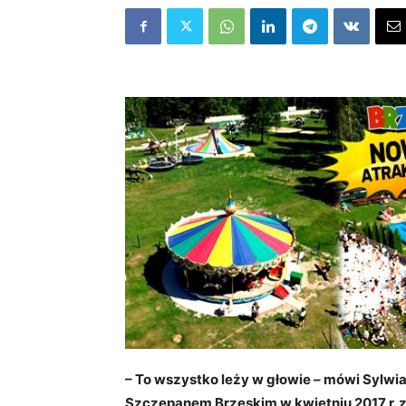
– To wszystko leży w głowie – mówi Sylwi
Szczepanem Brzeskim w kwietniu 2017 r. za