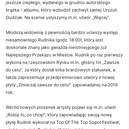
jeszcze ciepłego, wydanego w grudniu autorskiego
krążka – albumu, który wzbudził zachwyt samej Urszuli
Dudziak. Na scenie usłyszymy
m.in
. utwór „Więcej”.
Młodszą widownię z pewnością bardzo ucieszy występ
niesamowitego Rudnika (godz. 18:00), który jest
doskonale znany jako gwiazda nieistniejącego już
Najlepszego Przekazu w Mieście. Rudnik po raz pierwszy
wykona na rzeszowskim Rynku m.in. głośny hit „Zawsze
do celu”, za który dostał kilka branżowych statuetek, a
także zaprezentuje przedpremierowo utwory z nowej
płyty „Zmierzaj zawsze do celu!” zapowiadanej na 2019
rok.
Wśród nowych piosenek artysty pojawi się
m.in
. utwór
„Robię to, co chcę!”, który zapowiadając swoją nową
płytę Rudnik wykonał na Top Of The Top Sopot Festiwal,