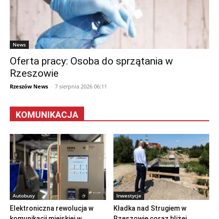
News
Oferta pracy: Osoba do sprzątania w
Rzeszowie
Rzeszów News
-
7 sierpnia 2026 06:11
KOMUNIKACJA
Autobusy
Inwestycje
Elektroniczna rewolucja w
Kładka nad Strugiem w
komunikacji miejskiej w
Rzeszowie coraz bliżej.