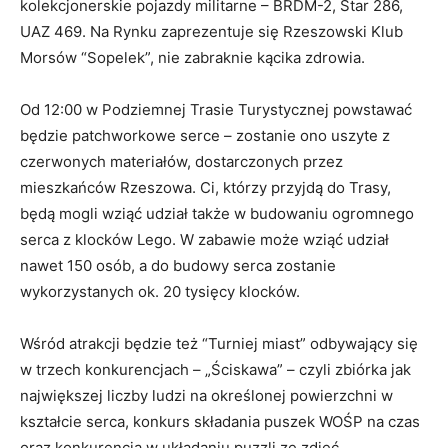
kolekcjonerskie pojazdy militarne – BRDM-2, Star 286,
UAZ 469. Na Rynku zaprezentuje się Rzeszowski Klub
Morsów “Sopelek”, nie zabraknie kącika zdrowia.
Od 12:00 w Podziemnej Trasie Turystycznej powstawać
będzie patchworkowe serce – zostanie ono uszyte z
czerwonych materiałów, dostarczonych przez
mieszkańców Rzeszowa. Ci, którzy przyjdą do Trasy,
będą mogli wziąć udział także w budowaniu ogromnego
serca z klocków Lego. W zabawie może wziąć udział
nawet 150 osób, a do budowy serca zostanie
wykorzystanych ok. 20 tysięcy klocków.
Wśród atrakcji będzie też “Turniej miast” odbywający się
w trzech konkurencjach – „Ściskawa” – czyli zbiórka jak
największej liczby ludzi na określonej powierzchni w
kształcie serca, konkurs składania puszek WOŚP na czas
oraz konkurencja w układaniu puzzli ze zdjęć