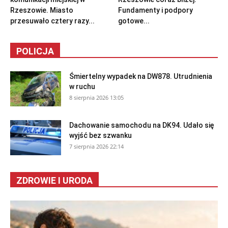
Rzeszowie. Miasto
Fundamenty i podpory
przesuwało cztery razy...
gotowe...
POLICJA
Śmiertelny wypadek na DW878. Utrudnienia
w ruchu
8 sierpnia 2026 13:05
Dachowanie samochodu na DK94. Udało się
wyjść bez szwanku
7 sierpnia 2026 22:14
ZDROWIE I URODA