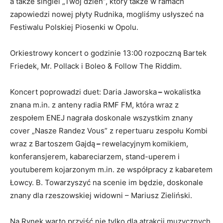
a także singiel „Twój dzień”, który także w ramach
zapowiedzi nowej płyty Rudnika, mogliśmy usłyszeć na
Festiwalu Polskiej Piosenki w Opolu.
Orkiestrowy koncert o godzinie 13:00 rozpoczną Bartek
Friedek, Mr. Pollack i Boleo & Follow The Riddim.
Koncert poprowadzi duet: Daria Jaworska
–
wokalistka
znana
m.in
. z anteny radia RMF FM, która wraz z
zespołem ENEJ nagrała doskonale wszystkim znany
cover „Nasze Randez Vous” z repertuaru zespołu Kombi
wraz z Bartoszem Gajdą
–
rewelacyjnym
komikiem,
konferansjerem, kabareciarzem, stand-uperem i
youtuberem kojarzonym
m.in
. ze współpracy z kabaretem
Łowcy. B. Towarzyszyć na scenie im będzie, doskonale
znany dla rzeszowskiej widowni – Mariusz Zieliński.
Na Rynek warto przyjść nie tylko dla atrakcji muzycznych.