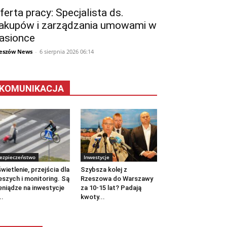
ferta pracy: Specjalista ds.
akupów i zarządzania umowami w
asionce
eszów News
-
6 sierpnia 2026 06:14
KOMUNIKACJA
ezpieczeństwo
Inwestycje
wietlenie, przejścia dla
Szybsza kolej z
eszych i monitoring. Są
Rzeszowa do Warszawy
eniądze na inwestycje
za 10-15 lat? Padają
..
kwoty...