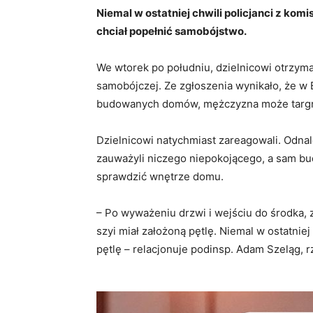
Niemal w ostatniej chwili policjanci z kom
chciał popełnić samobójstwo.
We wtorek po południu, dzielnicowi otrzym
samobójczej. Ze zgłoszenia wynikało, że 
budowanych domów, mężczyzna może targną
Dzielnicowi natychmiast zareagowali. Odnal
zauważyli niczego niepokojącego, a sam bud
sprawdzić wnętrze domu.
– Po wyważeniu drzwi i wejściu do środka,
szyi miał założoną pętlę. Niemal w ostatniej 
pętlę – relacjonuje podinsp. Adam Szeląg, r