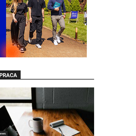
PRACA
ews