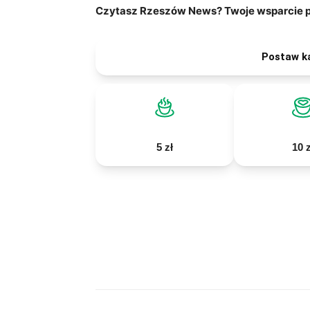
Czytasz Rzeszów News? Twoje wsparcie po
Postaw k
5 zł
10 z