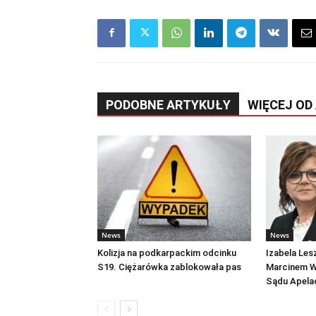
PODOBNE ARTYKUŁY
WIĘCEJ OD
News
News
Kolizja na podkarpackim odcinku
Izabela Les
S19. Ciężarówka zablokowała pas
Marcinem W
Sądu Apela