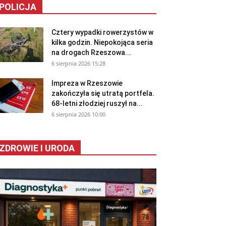
POLICJA
Cztery wypadki rowerzystów w
kilka godzin. Niepokojąca seria
na drogach Rzeszowa...
6 sierpnia 2026 15:28
Impreza w Rzeszowie
zakończyła się utratą portfela.
68-letni złodziej ruszył na...
6 sierpnia 2026 10:00
ZDROWIE I URODA