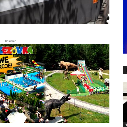
Reklama
N