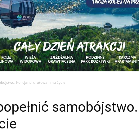
obójstwo. Policjanci uratowali mu życie
 popełnić samobójstwo. 
cie