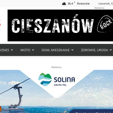
C
36.4
czwartek, 6
Rzeszów
Reklama
BIZNES
MOTO
DOM, MIESZKANIE
ZDROWIE, URODA
Reklama