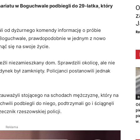
isariatu w Boguchwale podbiegli do 29-latka, który
O
z
J
ali od dyżurnego komendy informację o próbie
Rz
w Boguchwale, prawdopodobnie w jednym z nowo
ć się na swoje życie.
eźli niezamieszkany dom. Sprawdzili okolicę, ale nie
ynek był zamknięty. Policjanci postanowili jednak
 zauważyli stojącego na schodach mężczyznę, który na
B
chwili podbiegli do niego, podtrzymali go i ściągnęli
Oś
pi
zecznik rzeszowskiej policji.
pi
w.
Reklama