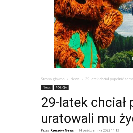
Strona główna
News
29-latek chciał popełnić sam
News
POLICJA
29-latek chciał
uratowali mu ży
Przez
Rzeszów News
-
14 października 2022 11:13