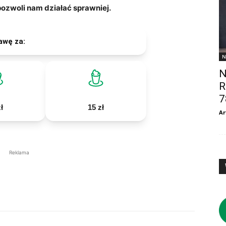
zwoli nam działać sprawniej.
awę za:
N
N
R
7
ł
15 zł
Ar
Reklama