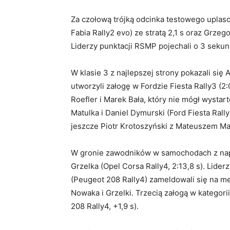
Za czołową trójką odcinka testowego uplasow
Fabia Rally2 evo) ze stratą 2,1 s oraz Grzeg
Liderzy punktacji RSMP pojechali o 3 sekund
W klasie 3 z najlepszej strony pokazali si
utworzyli załogę w Fordzie Fiesta Rally3 (2
Roefler i Marek Bała, który nie mógł wysta
Matulka i Daniel Dymurski (Ford Fiesta Rally3
jeszcze Piotr Krotoszyński z Mateuszem Mart
W gronie zawodników w samochodach z nap
Grzelka (Opel Corsa Rally4, 2:13,8 s). Lider
(Peugeot 208 Rally4) zameldowali się na me
Nowaka i Grzelki. Trzecią załogą w kategori
208 Rally4, +1,9 s).