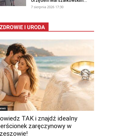
Urzędem Marszałkowskim...
7 sierpnia 2026 17:30
ZDROWIE I URODA
ews
owiedz TAK i znajdź idealny
ierścionek zaręczynowy w
zeszowie!