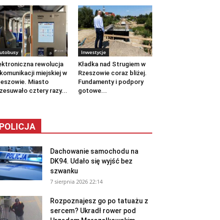
utobusy
Inwestycje
ektroniczna rewolucja
Kładka nad Strugiem w
komunikacji miejskiej w
Rzeszowie coraz bliżej.
eszowie. Miasto
Fundamenty i podpory
zesuwało cztery razy...
gotowe...
POLICJA
Dachowanie samochodu na
DK94. Udało się wyjść bez
szwanku
7 sierpnia 2026 22:14
Rozpoznajesz go po tatuażu z
sercem? Ukradł rower pod