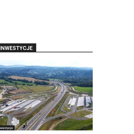
INWESTYCJE
nwestycje