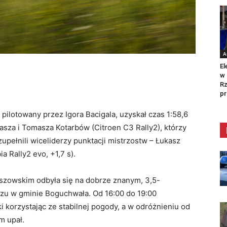
A
El
w 
Rz
pr
 pilotowany przez Igora Bacigala, uzyskał czas 1:58,6
ukasza i Tomasza Kotarbów (Citroen C3 Rally2), którzy
zupełnili wiceliderzy punktacji mistrzostw – Łukasz
a Rally2 evo, +1,7 s).
szowskim odbyła się na dobrze znanym, 3,5-
zu w gminie Boguchwała. Od 16:00 do 19:00
i korzystając ze stabilnej pogody, a w odróżnieniu od
m upał.