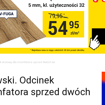
k testowy dla triumfatora sprzed dwóch lat
ski. Odcinek
mfatora sprzed dwóch