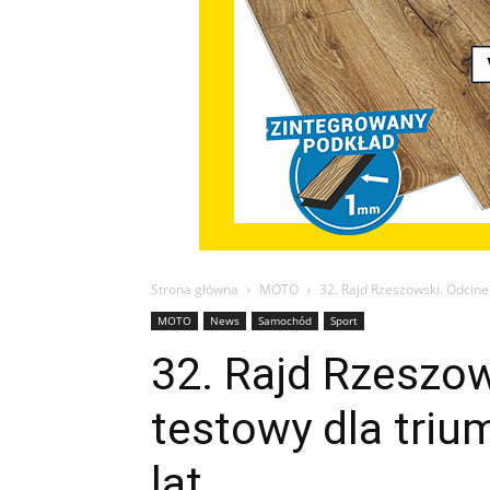
Strona główna
MOTO
32. Rajd Rzeszowski. Odcine
MOTO
News
Samochód
Sport
32. Rajd Rzeszow
testowy dla triu
lat