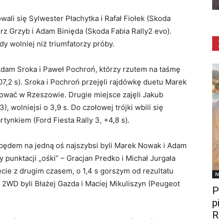
ali się Sylwester Płachytka i Rafał Fiołek (Skoda
orz Grzyb i Adam Binięda (Skoda Fabia Rally2 evo).
y wolniej niż triumfatorzy próby.
ę Adam Sroka i Paweł Pochroń, którzy rzutem na taśmę
:07,2 s). Sroka i Pochroń przejęli rajdówkę duetu Marek
rtować w Rzeszowie. Drugie miejsce zajęli Jakub
), wolniejsi o 3,9 s. Do czołowej trójki wbili się
ynkiem (Ford Fiesta Rally 3, +4,8 s).
ędem na jedną oś najszybsi byli Marek Nowak i Adam
zy punktacji „ośki” – Gracjan Predko i Michał Jurgała
cie z drugim czasem, o 1,4 s gorszym od rezultatu
N
i 2WD byli Błażej Gazda i Maciej Mikuliszyn (Peugeot
P
p
R