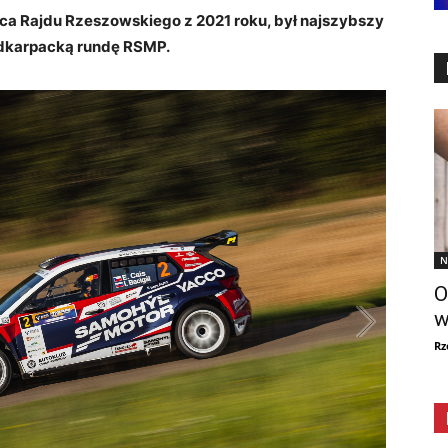
zca Rajdu Rzeszowskiego z 2021 roku, był najszybszy
dkarpacką rundę RSMP.
N
O
w
Rz