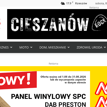
C
17.9
sobota, 8
Rzeszów
Reklama
BIZNES
MOTO
DOM, MIESZKANIE
ZDROWIE, URODA
Reklama