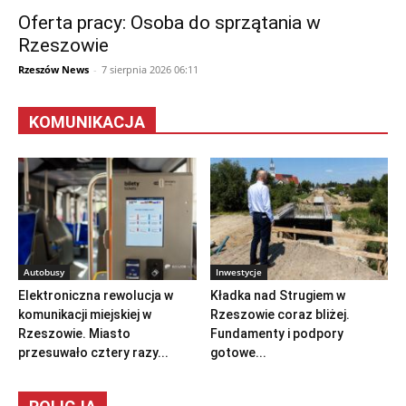
Oferta pracy: Osoba do sprzątania w
Rzeszowie
Rzeszów News
-
7 sierpnia 2026 06:11
KOMUNIKACJA
Autobusy
Inwestycje
Elektroniczna rewolucja w
Kładka nad Strugiem w
komunikacji miejskiej w
Rzeszowie coraz bliżej.
Rzeszowie. Miasto
Fundamenty i podpory
przesuwało cztery razy...
gotowe...