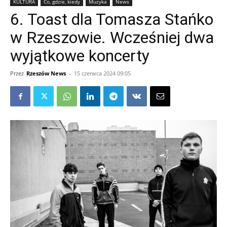
KULTURA
Co, gdzie, kiedy
Muzyka
News
6. Toast dla Tomasza Stańko
w Rzeszowie. Wcześniej dwa
wyjątkowe koncerty
Przez
Rzeszów News
-
15 czerwca 2024 09:05