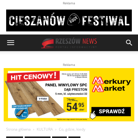
Reklama
Reklama
Strona główna
KULTURA
Co, gdzie, kiedy