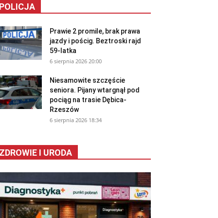
POLICJA
Prawie 2 promile, brak prawa
jazdy i pościg. Beztroski rajd
59-latka
6 sierpnia 2026 20:00
Niesamowite szczęście
seniora. Pijany wtargnął pod
pociąg na trasie Dębica-
Rzeszów
6 sierpnia 2026 18:34
ZDROWIE I URODA