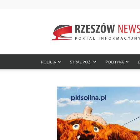
Rzeszów
News
–
najnowsze
wiadomości,
wydarzenia
i
POLICJA
STRAŻ POŻ.
POLITYKA
aktualności
z
Rzeszowa
i
Podkarpacia