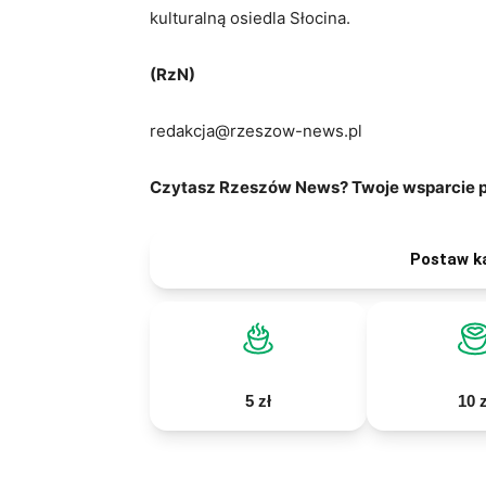
kulturalną osiedla Słocina.
(RzN)
redakcja@rzeszow-news.pl
Czytasz Rzeszów News? Twoje wsparcie po
Postaw k
5 zł
10 z