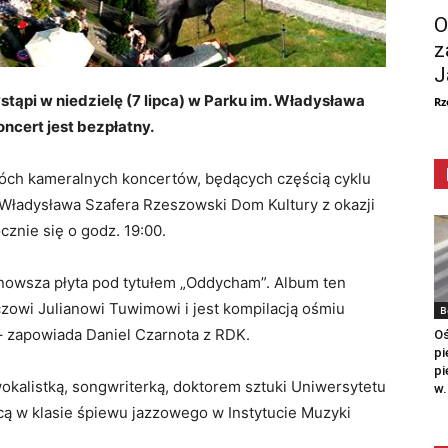
O
z
J
tąpi w niedzielę (7 lipca) w Parku im. Władysława
Rz
oncert jest bezpłatny.
óch kameralnych koncertów, będących częścią cyklu
Władysława Szafera Rzeszowski Dom Kultury z okazji
cznie się o godz. 19:00.
jnowsza płyta pod tytułem „Oddycham”. Album ten
zowi Julianowi Tuwimowi i jest kompilacją ośmiu
B
 zapowiada Daniel Czarnota z RDK.
Oś
pi
pi
wokalistką, songwriterką, doktorem sztuki Uniwersytetu
w.
 w klasie śpiewu jazzowego w Instytucie Muzyki