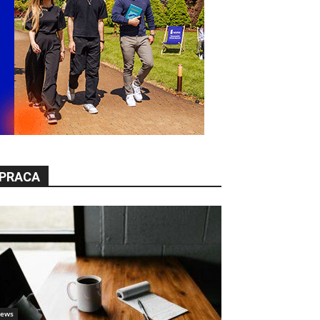
PRACA
ews