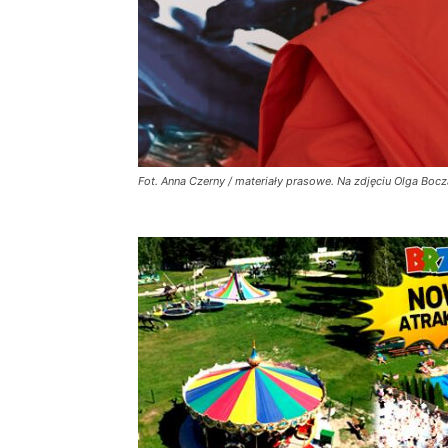
Fot. Anna Czerny / materiały prasowe. Na zdjęciu Olga Bocz