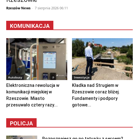
Rzeszów News
-
7 sierpnia 2026 06:11
KOMUNIKACJA
Autobusy
Inwestycje
Elektroniczna rewolucja w
Kładka nad Strugiem w
komunikacji miejskiej w
Rzeszowie coraz bliżej.
Rzeszowie. Miasto
Fundamenty i podpory
przesuwało cztery razy...
gotowe...
POLICJA
Rozpoznajesz go po tatuażu z sercem?