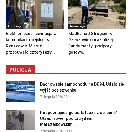
Autobusy
Inwestycje
Elektroniczna rewolucja w
Kładka nad Strugiem w
komunikacji miejskiej w
Rzeszowie coraz bliżej.
Rzeszowie. Miasto
Fundamenty i podpory
przesuwało cztery razy...
gotowe...
POLICJA
Dachowanie samochodu na DK94. Udało się
wyjść bez szwanku
7 sierpnia 2026 22:14
Rozpoznajesz go po tatuażu z sercem?
Ukradł rower pod Urzędem
Marszałkowskim...
7 sierpnia 2026 17:30