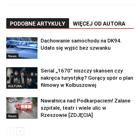
PODOBNE ARTYKUŁY
WIĘCEJ OD AUTORA
Dachowanie samochodu na DK94.
Udało się wyjść bez szwanku
News
Serial „1670” niszczy skansen czy
nakręca turystykę? Gorący spór o plan
filmowy w Kolbuszowej
KULTURA
Nawałnica nad Podkarpaciem! Zalane
szpitale, teatr i wiele ulic w
Rzeszowie [ZDJĘCIA]
News