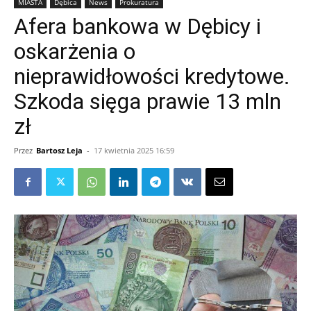
MIASTA
Dębica
News
Prokuratura
Afera bankowa w Dębicy i
oskarżenia o
nieprawidłowości kredytowe.
Szkoda sięga prawie 13 mln
zł
Przez
Bartosz Leja
-
17 kwietnia 2025 16:59