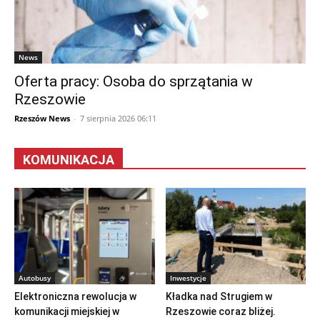
News
Oferta pracy: Osoba do sprzątania w
Rzeszowie
Rzeszów News
-
7 sierpnia 2026 06:11
KOMUNIKACJA
Autobusy
Inwestycje
Elektroniczna rewolucja w
Kładka nad Strugiem w
komunikacji miejskiej w
Rzeszowie coraz bliżej.