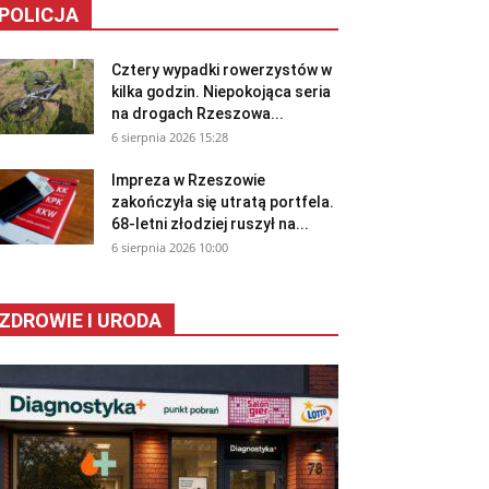
POLICJA
Cztery wypadki rowerzystów w
kilka godzin. Niepokojąca seria
na drogach Rzeszowa...
6 sierpnia 2026 15:28
Impreza w Rzeszowie
zakończyła się utratą portfela.
68-letni złodziej ruszył na...
6 sierpnia 2026 10:00
ZDROWIE I URODA