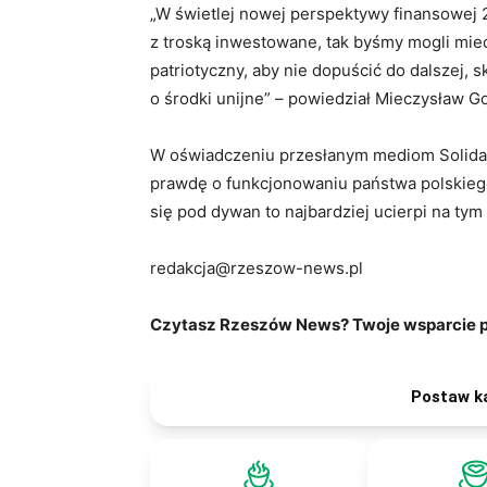
„W świetlej nowej perspektywy finansowej 
z troską inwestowane, tak byśmy mogli mieć
patriotyczny, aby nie dopuścić do dalszej, 
o środki unijne” – powiedział Mieczysław Go
W oświadczeniu przesłanym mediom Solidarn
prawdę o funkcjonowaniu państwa polskiego
się pod dywan to najbardziej ucierpi na ty
redakcja@rzeszow-news.pl
Czytasz Rzeszów News? Twoje wsparcie po
Postaw k