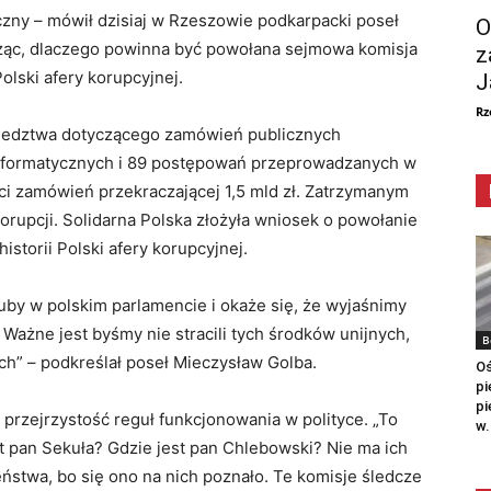
yczny – mówił dzisiaj w Rzeszowie podkarpacki poseł
O
cząc, dlaczego powinna być powołana sejmowa komisja
z
olski afery korupcyjnej.
J
Rz
śledztwa dotyczącego zamówień publicznych
formatycznych i 89 postępowań przeprowadzanych w
ci zamówień przekraczającej 1,5 mld zł. Zatrzymanym
rupcji. Solidarna Polska złożyła wniosek o powołanie
istorii Polski afery korupcyjnej.
luby w polskim parlamencie i okaże się, że wyjaśnimy
 Ważne jest byśmy nie stracili tych środków unijnych,
B
ch” – podkreślał poseł Mieczysław Golba.
Oś
pi
pi
przejrzystość reguł funkcjonowania w polityce. „To
w.
st pan Sekuła? Gdzie jest pan Chlebowski? Nie ma ich
eństwa, bo się ono na nich poznało. Te komisje śledcze