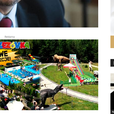
Reklama
N