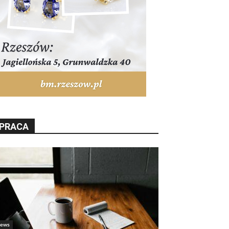
PRACA
ews