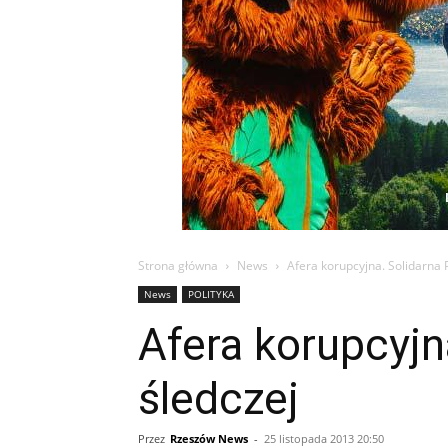
Strona główna
News
Afera korupcyjna. Solidarna 
News
POLITYKA
Afera korupcyjn
śledczej
Przez
Rzeszów News
-
25 listopada 2013 20:50