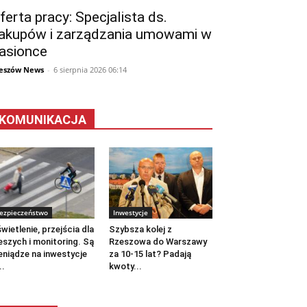
ferta pracy: Specjalista ds.
akupów i zarządzania umowami w
asionce
eszów News
-
6 sierpnia 2026 06:14
KOMUNIKACJA
ezpieczeństwo
Inwestycje
wietlenie, przejścia dla
Szybsza kolej z
eszych i monitoring. Są
Rzeszowa do Warszawy
eniądze na inwestycje
za 10-15 lat? Padają
..
kwoty...