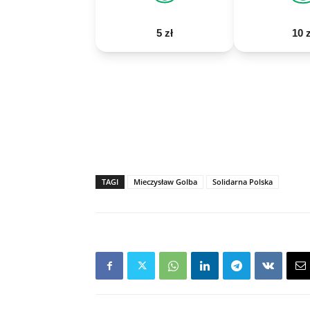
5 zł
10 z
TAGI
Mieczysław Golba
Solidarna Polska