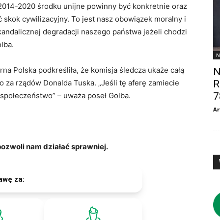
2014-2020 środku unijne powinny być konkretnie oraz
 skok cywilizacyjny. To jest nasz obowiązek moralny i
skandalicznej degradacji naszego państwa jeżeli chodzi
lba.
N
a Polska podkreśliła, że komisja śledcza ukaże całą
N
 za rządów Donalda Tuska. „Jeśli tę aferę zamiecie
R
7
m społeczeństwo” – uważa poseł Golba.
Ar
zwoli nam działać sprawniej.
awę za: