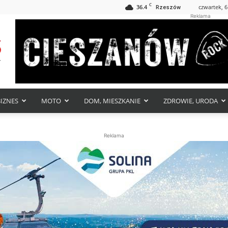
C
36.4
czwartek, 6
Rzeszów
Reklama
BIZNES
MOTO
DOM, MIESZKANIE
ZDROWIE, URODA
Reklama