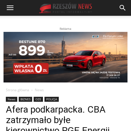
Reklama
Strona główna
News
News
BIZNES
OZE
POLICJA
Afera podkarpacka. CBA
zatrzymało byłe
kierownictwo PGE Energii