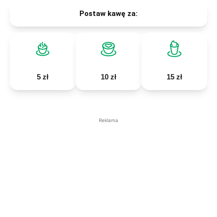
Postaw kawę za:
5 zł
10 zł
15 zł
Reklama