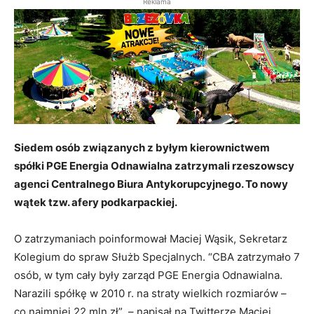
Reklama
Siedem osób związanych z byłym kierownictwem
spółki PGE Energia Odnawialna zatrzymali rzeszowscy
agenci Centralnego Biura Antykorupcyjnego. To nowy
wątek tzw. afery podkarpackiej.
O zatrzymaniach poinformował Maciej Wąsik, Sekretarz
Kolegium do spraw Służb Specjalnych. “CBA zatrzymało 7
osób, w tym cały były zarząd PGE Energia Odnawialna.
Narazili spółkę w 2010 r. na straty wielkich rozmiarów –
co najmniej 22 mln zł” – napisał na Twitterze Maciej