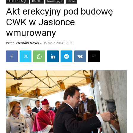
FOTORELACJE
BIZNES
Inwestycje
News
Akt erekcyjny pod budowę
CWK w Jasionce
wmurowany
Przez
Rzeszów News
-
15 maja 2014 17:03