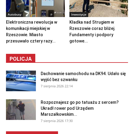
Autobusy
Inwestycje
Elektroniczna rewolucja w
Kładka nad Strugiem w
komunikacji miejskiej w
Rzeszowie coraz bliżej.
Rzeszowie. Miasto
Fundamenty i podpory
przesuwało cztery razy...
gotowe...
POLICJA
Dachowanie samochodu na DK94. Udało się
wyjść bez szwanku
7 sierpnia 2026 22:14
Rozpoznajesz go po tatuażu z sercem?
Ukradł rower pod Urzędem
Marszałkowskim...
7 sierpnia 2026 17:30