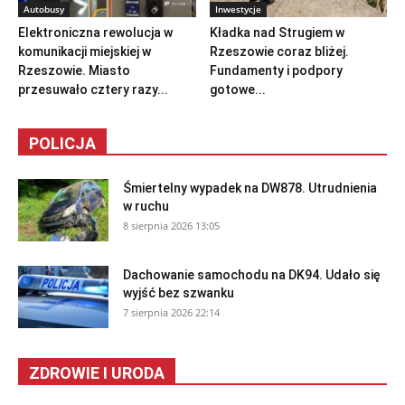
Autobusy
Inwestycje
Elektroniczna rewolucja w
Kładka nad Strugiem w
komunikacji miejskiej w
Rzeszowie coraz bliżej.
Rzeszowie. Miasto
Fundamenty i podpory
przesuwało cztery razy...
gotowe...
POLICJA
Śmiertelny wypadek na DW878. Utrudnienia
w ruchu
8 sierpnia 2026 13:05
Dachowanie samochodu na DK94. Udało się
wyjść bez szwanku
7 sierpnia 2026 22:14
ZDROWIE I URODA