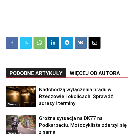
PODOBNE ARTYKUŁY
WIĘCEJ OD AUTORA
Nadchodzą wyłączenia prądu w
Rzeszowie i okolicach. Sprawdź
adresy i terminy
News
Groźna sytuacja na DK77 na
Podkarpaciu. Motocyklista zderzył się
z sarną
News