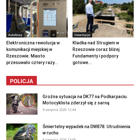
Autobusy
Inwestycje
Elektroniczna rewolucja w
Kładka nad Strugiem w
komunikacji miejskiej w
Rzeszowie coraz bliżej.
Rzeszowie. Miasto
Fundamenty i podpory
przesuwało cztery razy...
gotowe...
POLICJA
Groźna sytuacja na DK77 na Podkarpaciu.
Motocyklista zderzył się z sarną
9 sierpnia 2026 12:44
Śmiertelny wypadek na DW878. Utrudnienia
w ruchu
8 sierpnia 2026 13:05