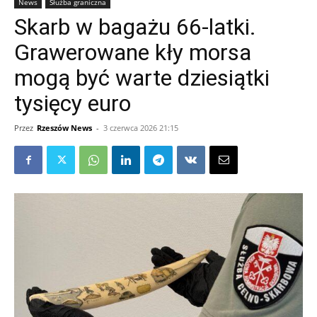
News
Służba graniczna
Skarb w bagażu 66-latki.
Grawerowane kły morsa
mogą być warte dziesiątki
tysięcy euro
Przez
Rzeszów News
-
3 czerwca 2026 21:15