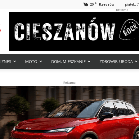
C
20
piątek, 7
Rzeszów
Reklama
BIZNES
MOTO
DOM, MIESZKANIE
ZDROWIE, URODA
Reklama