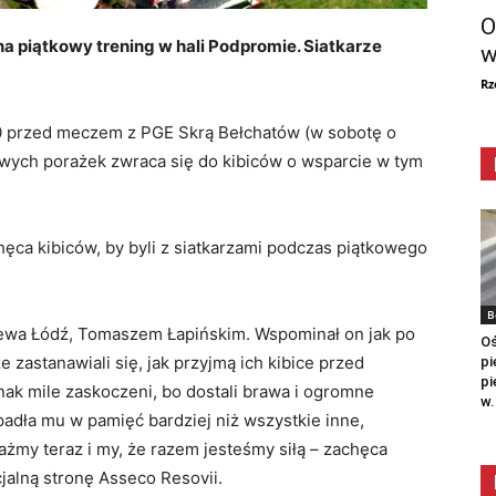
O
a piątkowy trening w hali Podpromie. Siatkarze
w
Rz
00 przed meczem z PGE Skrą Bełchatów (w sobotę o
liwych porażek zwraca się do kibiców o wsparcie w tym
hęca kibiców, by byli z siatkarzami podczas piątkowego
B
ewa Łódź, Tomaszem Łapińskim. Wspominał on jak po
Oś
e zastanawiali się, jak przyjmą ich kibice przed
pi
pi
ak mile zaskoczeni, bo dostali brawa i ogromne
w.
padła mu w pamięć bardziej niż wszystkie inne,
żmy teraz i my, że razem jesteśmy siłą – zachęca
jalną stronę Asseco Resovii.