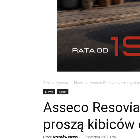
Strona główna
News
Asseco Resovia w trudnym mo
News
Sport
Asseco Resovia
proszą kibiców
Przez
Rzeszów News
-
25 stycznia 2017 17:01