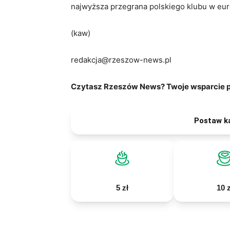
najwyższa przegrana polskiego klubu w eur
(kaw)
redakcja@rzeszow-news.pl
Czytasz Rzeszów News? Twoje wsparcie po
Postaw k
5 zł
10 z