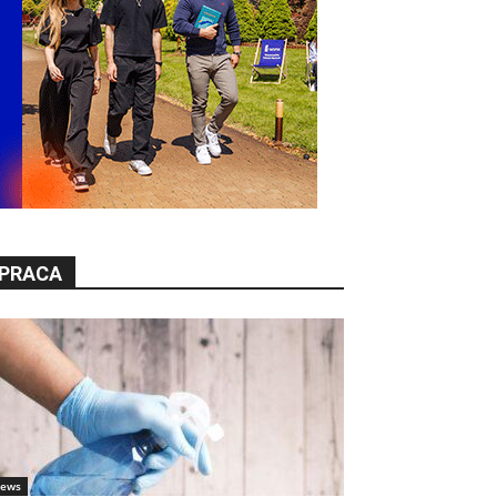
PRACA
ews