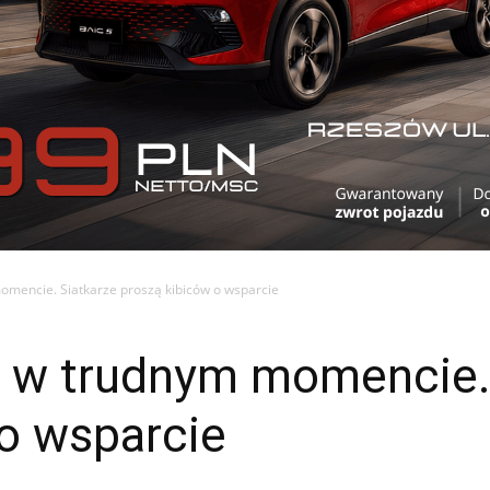
mencie. Siatkarze proszą kibiców o wsparcie
 w trudnym momencie. 
 o wsparcie