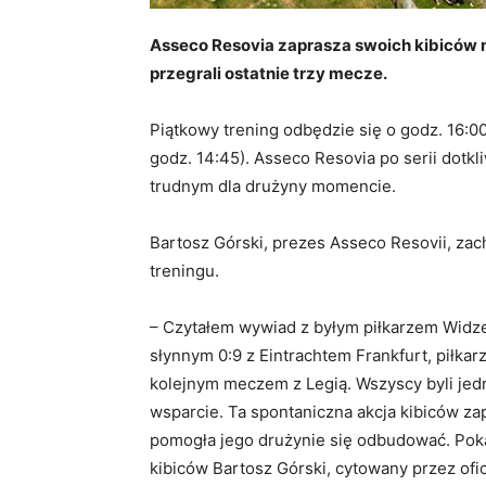
Asseco Resovia zaprasza swoich kibiców n
przegrali ostatnie trzy mecze.
Piątkowy trening odbędzie się o godz. 16:
godz. 14:45). Asseco Resovia po serii dotk
trudnym dla drużyny momencie.
Bartosz Górski, prezes Asseco Resovii, zac
treningu.
– Czytałem wywiad z byłym piłkarzem Widz
słynnym 0:9 z Eintrachtem Frankfurt, piłkarz
kolejnym meczem z Legią. Wszyscy byli jedn
wsparcie. Ta spontaniczna akcja kibiców za
pomogła jego drużynie się odbudować. Poka
kibiców Bartosz Górski, cytowany przez ofic