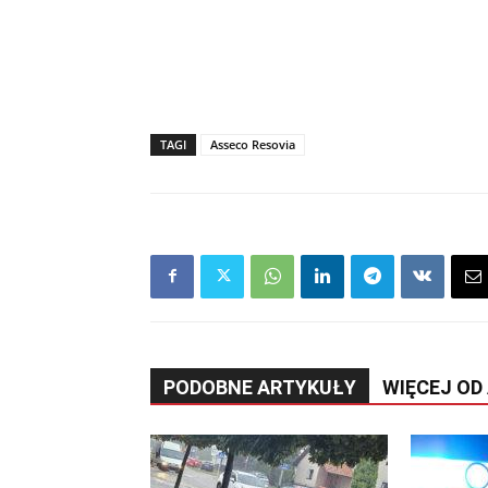
TAGI
Asseco Resovia
PODOBNE ARTYKUŁY
WIĘCEJ OD