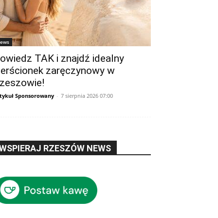
ews
owiedz TAK i znajdź idealny
ierścionek zaręczynowy w
zeszowie!
tykuł Sponsorowany
-
7 sierpnia 2026 07:00
WSPIERAJ RZESZÓW NEWS