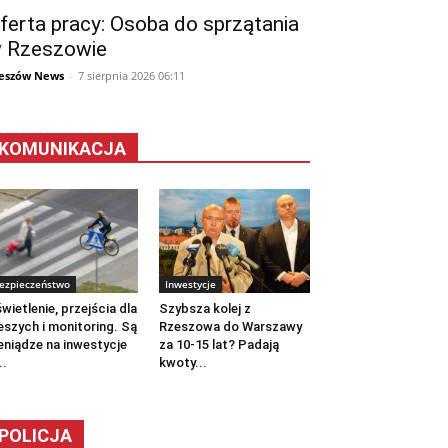
ferta pracy: Osoba do sprzątania
 Rzeszowie
eszów News
-
7 sierpnia 2026 06:11
KOMUNIKACJA
ezpieczeństwo
Inwestycje
wietlenie, przejścia dla
Szybsza kolej z
eszych i monitoring. Są
Rzeszowa do Warszawy
eniądze na inwestycje
za 10-15 lat? Padają
..
kwoty...
POLICJA