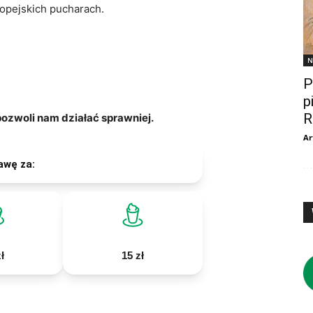
opejskich pucharach.
N
P
p
R
zwoli nam działać sprawniej.
Ar
awę za:
ł
15 zł