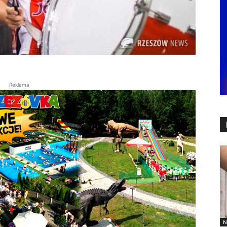
Reklama
N