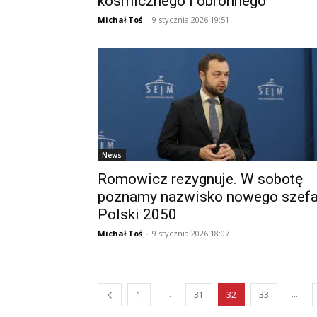
kosmicznego i obronnego
Michał Toś
-
9 stycznia 2026 19:51
News
Romowicz rezygnuje. W sobotę
poznamy nazwisko nowego szef
Polski 2050
Michał Toś
-
9 stycznia 2026 18:07
...
...
1
31
32
33