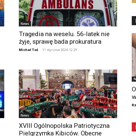
News
Tragedia na weselu. 56-latek nie
żyje, sprawę bada prokuratura
Michał Toś
-
11 stycznia 2026 12:29
N
O
w
R
News
XVIII Ogólnopolska Patriotyczna
Pielgrzymka Kibiców. Obecne