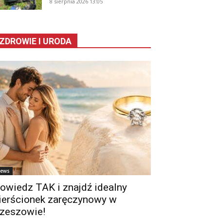
8 sierpnia 2026 13:05
ZDROWIE I URODA
ews
owiedz TAK i znajdź idealny
ierścionek zaręczynowy w
zeszowie!