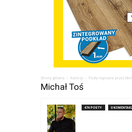
Strona główna
Autorzy
Posty napisane przez Mic
Michał Toś
474 POSTY
0 KOMENTAR