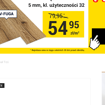
hał Toś
ZE