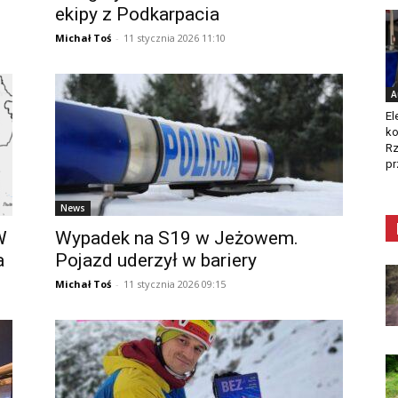
ekipy z Podkarpacia
Michał Toś
-
11 stycznia 2026 11:10
A
El
ko
Rz
pr
News
W
Wypadek na S19 w Jeżowem.
a
Pojazd uderzył w bariery
Michał Toś
-
11 stycznia 2026 09:15