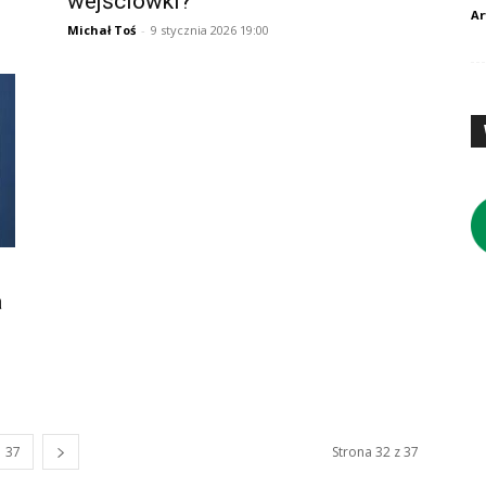
wejściówki?
Ar
Michał Toś
-
9 stycznia 2026 19:00
a
37
Strona 32 z 37