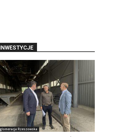
INWESTYCJE
glomeracja Rzeszowska