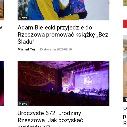
News
w
Adam Bielecki przyjedzie do
Rzeszowa promować książkę „Bez
Śladu”
Michał Toś
-
10 stycznia 2026 08:30
N
News
P
Uroczyste 672. urodziny
p
Rzeszowa. Jak pozyskać
R