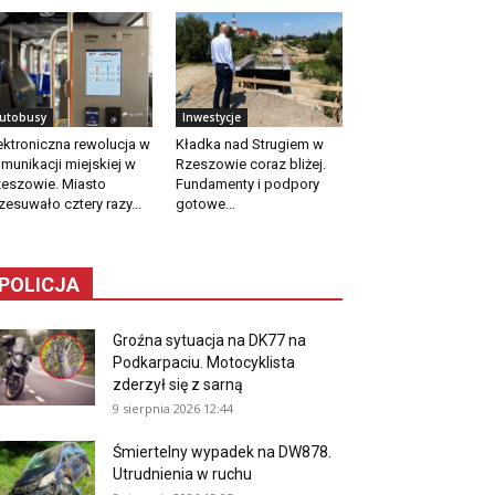
utobusy
Inwestycje
ektroniczna rewolucja w
Kładka nad Strugiem w
munikacji miejskiej w
Rzeszowie coraz bliżej.
eszowie. Miasto
Fundamenty i podpory
zesuwało cztery razy...
gotowe...
POLICJA
Groźna sytuacja na DK77 na
Podkarpaciu. Motocyklista
zderzył się z sarną
9 sierpnia 2026 12:44
Śmiertelny wypadek na DW878.
Utrudnienia w ruchu