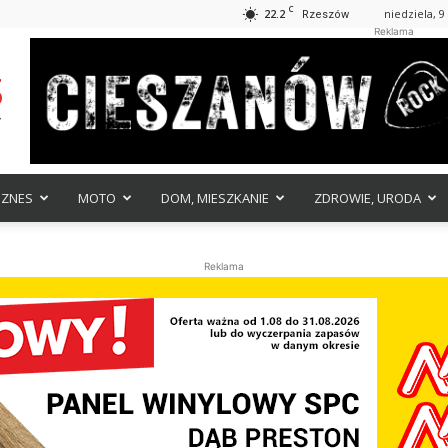
C
22.2
niedziela, 9
Rzeszów
Reklama
IZNES
MOTO
DOM, MIESZKANIE
ZDROWIE, URODA
Reklama