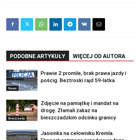
PODOBNE ARTYKUŁY
WIĘCEJ OD AUTORA
Prawie 2 promile, brak prawa jazdy i
pościg. Beztroski rajd 59-latka
News
Zdjęcie na pamiątkę i mandat na
drogę. Złamali zakaz na
bieszczadzkim odcinku granicy
Bieszczady
Jasionka na celowniku Kremla.