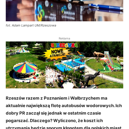
fot. Adam Lampart UM/Rzeszowa
Reklama
Rzeszów razem z Poznaniem i Wałbrzychem ma
aktualnie największą flotę autobusów wodorowych. Ich
dobry PR zaczął się jednak w ostatnim czasie
pogarszać. Dlaczego? Wyliczono, że koszt ich
utrzymania będzie sporym kłopotem dla polskich miast.