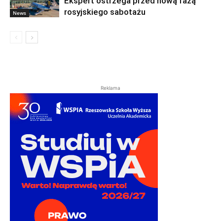
Ekspert ostrzega przed nową fazą
rosyjskiego sabotażu
News
Reklama