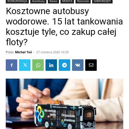
KOMUNIKACJA
Autobusy
News
MIASTA
Rzeszów
SAMORZĄDY
Kosztowne autobusy
wodorowe. 15 lat tankowania
kosztuje tyle, co zakup całej
floty?
Przez
Michał Toś
-
27 czerwca 2026 16:30