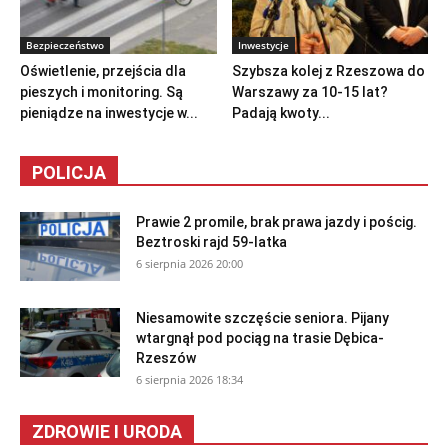
Bezpieczeństwo
Inwestycje
Oświetlenie, przejścia dla
Szybsza kolej z Rzeszowa do
pieszych i monitoring. Są
Warszawy za 10-15 lat?
pieniądze na inwestycje w...
Padają kwoty...
POLICJA
Prawie 2 promile, brak prawa jazdy i pościg.
Beztroski rajd 59-latka
6 sierpnia 2026 20:00
Niesamowite szczęście seniora. Pijany
wtargnął pod pociąg na trasie Dębica-
Rzeszów
6 sierpnia 2026 18:34
ZDROWIE I URODA