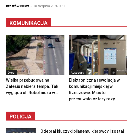
Rzeszów News
-
10 sierpnia 2026 06:11
KOMUNIKACJA
Drogi
Autobusy
Wielka przebudowa na
Elektroniczna rewolucja w
Zalesiu nabiera tempa. Tak
komunikacji miejskiej w
wygląda ul. Robotnicza w...
Rzeszowie. Miasto
przesuwało cztery razy...
POLICJA
Odebrał kluczyki pijanemu kierowcy i został