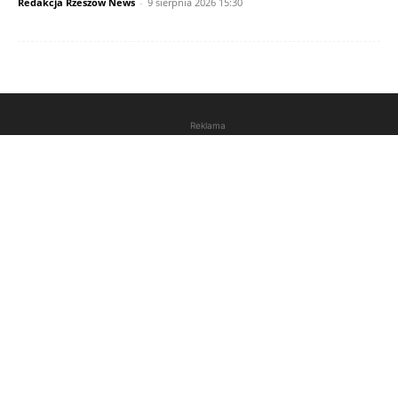
Redakcja Rzeszów News
-
9 sierpnia 2026 15:30
Reklama