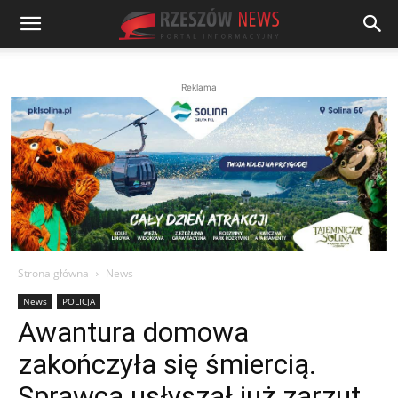
Reklama
Strona główna
News
News
POLICJA
Awantura domowa
zakończyła się śmiercią.
Sprawca usłyszał już zarzut