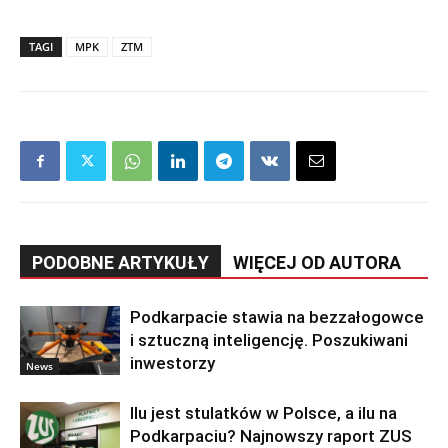
TAGI
MPK
ZTM
PODOBNE ARTYKUŁY
WIĘCEJ OD AUTORA
Podkarpacie stawia na bezzałogowce
i sztuczną inteligencję. Poszukiwani
inwestorzy
News
Ilu jest stulatków w Polsce, a ilu na
Podkarpaciu? Najnowszy raport ZUS