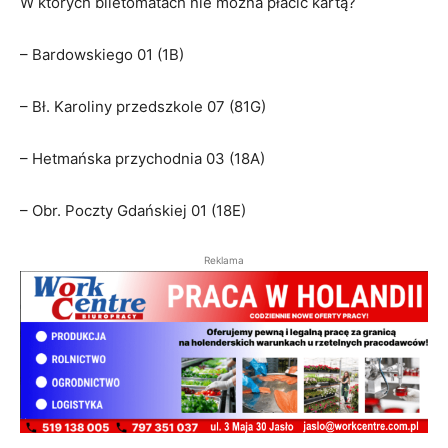
W których biletomatach nie można płacić kartą?
– Bardowskiego 01 (1B)
– Bł. Karoliny przedszkole 07 (81G)
– Hetmańska przychodnia 03 (18A)
– Obr. Poczty Gdańskiej 01 (18E)
Reklama