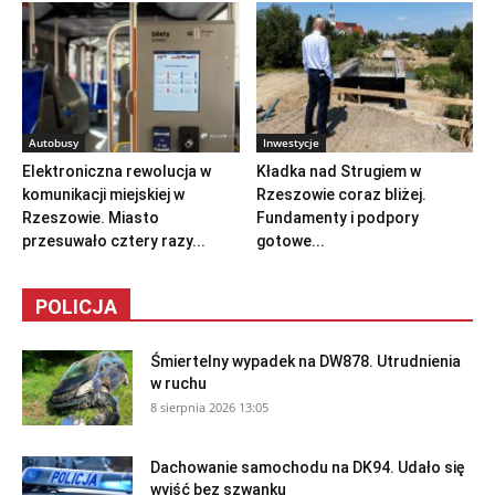
Autobusy
Inwestycje
Elektroniczna rewolucja w
Kładka nad Strugiem w
komunikacji miejskiej w
Rzeszowie coraz bliżej.
Rzeszowie. Miasto
Fundamenty i podpory
przesuwało cztery razy...
gotowe...
POLICJA
Śmiertelny wypadek na DW878. Utrudnienia
w ruchu
8 sierpnia 2026 13:05
Dachowanie samochodu na DK94. Udało się
wyjść bez szwanku